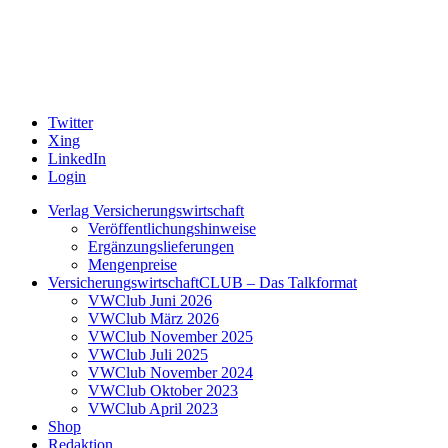
Twitter
Xing
LinkedIn
Login
Verlag Versicherungswirtschaft
Veröffentlichungshinweise
Ergänzungslieferungen
Mengenpreise
VersicherungswirtschaftCLUB – Das Talkformat
VWClub Juni 2026
VWClub März 2026
VWClub November 2025
VWClub Juli 2025
VWClub November 2024
VWClub Oktober 2023
VWClub April 2023
Shop
Redaktion