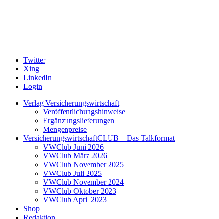
Twitter
Xing
LinkedIn
Login
Verlag Versicherungswirtschaft
Veröffentlichungshinweise
Ergänzungslieferungen
Mengenpreise
VersicherungswirtschaftCLUB – Das Talkformat
VWClub Juni 2026
VWClub März 2026
VWClub November 2025
VWClub Juli 2025
VWClub November 2024
VWClub Oktober 2023
VWClub April 2023
Shop
Redaktion