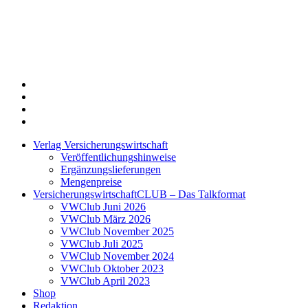
Twitter
Xing
LinkedIn
Login
Verlag Versicherungswirtschaft
Veröffentlichungshinweise
Ergänzungslieferungen
Mengenpreise
VersicherungswirtschaftCLUB – Das Talkformat
VWClub Juni 2026
VWClub März 2026
VWClub November 2025
VWClub Juli 2025
VWClub November 2024
VWClub Oktober 2023
VWClub April 2023
Shop
Redaktion