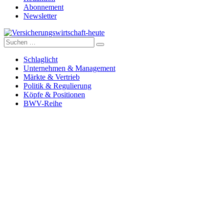
Abonnement
Newsletter
Suche
Versicherungswirtschaft-heute
nach:
Schlaglicht
Unternehmen & Management
Märkte & Vertrieb
Politik & Regulierung
Köpfe & Positionen
BWV-Reihe