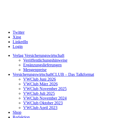
Twitter
Xing
LinkedIn
Login
Verlag Versicherungswirtschaft
Veröffentlichungshinweise
Ergänzungslieferungen
Mengenpreise
VersicherungswirtschaftCLUB – Das Talkformat
VWClub Juni 2026
VWClub März 2026
VWClub November 2025
VWClub Juli 2025
VWClub November 2024
VWClub Oktober 2023
VWClub April 2023
Shop
Redaktion