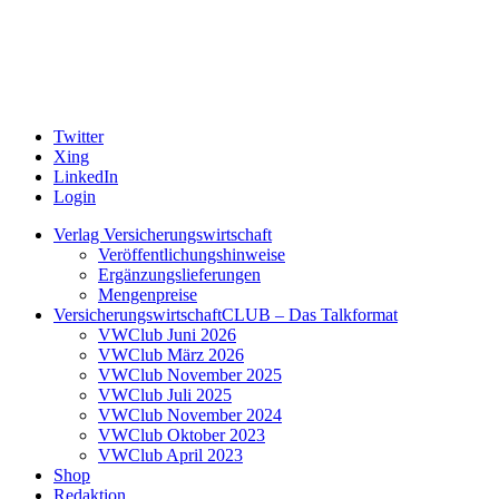
Twitter
Xing
LinkedIn
Login
Verlag Versicherungswirtschaft
Veröffentlichungshinweise
Ergänzungslieferungen
Mengenpreise
VersicherungswirtschaftCLUB – Das Talkformat
VWClub Juni 2026
VWClub März 2026
VWClub November 2025
VWClub Juli 2025
VWClub November 2024
VWClub Oktober 2023
VWClub April 2023
Shop
Redaktion