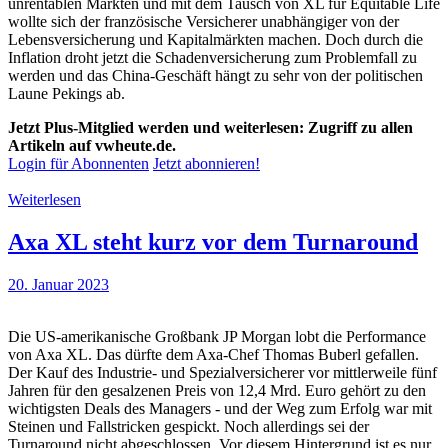
unrentablen Märkten und mit dem Tausch von XL für Equitable Life
wollte sich der französische Versicherer unabhängiger von der
Lebensversicherung und Kapitalmärkten machen. Doch durch die
Inflation droht jetzt die Schadenversicherung zum Problemfall zu
werden und das China-Geschäft hängt zu sehr von der politischen
Laune Pekings ab.
Jetzt Plus-Mitglied werden und weiterlesen: Zugriff zu allen
Artikeln auf vwheute.de.
Login für Abonnenten
Jetzt abonnieren!
Weiterlesen
Axa XL steht kurz vor dem Turnaround
20. Januar 2023
Die US-amerikanische Großbank JP Morgan lobt die Performance
von Axa XL. Das dürfte dem Axa-Chef Thomas Buberl gefallen.
Der Kauf des Industrie- und Spezialversicherer vor mittlerweile fünf
Jahren für den gesalzenen Preis von 12,4 Mrd. Euro gehört zu den
wichtigsten Deals des Managers - und der Weg zum Erfolg war mit
Steinen und Fallstricken gespickt. Noch allerdings sei der
Turnaround nicht abgeschlossen. Vor diesem Hintergrund ist es nur