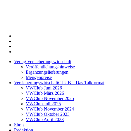
Twitter
Xing
LinkedIn
Login
Verlag Versicherungswirtschaft
Veröffentlichungshinweise
Ergänzungslieferungen
Mengenpreise
VersicherungswirtschaftCLUB – Das Talkformat
VWClub Juni 2026
VWClub März 2026
VWClub November 2025
VWClub Juli 2025
VWClub November 2024
VWClub Oktober 2023
VWClub April 2023
Shop
Redaktion