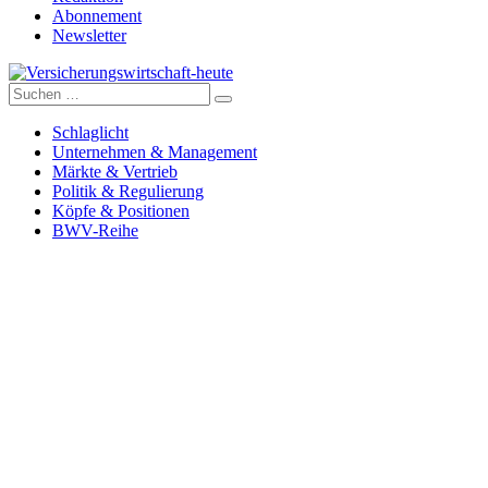
Abonnement
Newsletter
Suche
Versicherungswirtschaft-heute
nach:
Schlaglicht
Unternehmen & Management
Märkte & Vertrieb
Politik & Regulierung
Köpfe & Positionen
BWV-Reihe