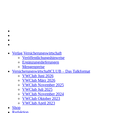
Twitter
Xing
LinkedIn
Login
Verlag Versicherungswirtschaft
Veröffentlichungshinweise
Ergänzungslieferungen
Mengenpreise
VersicherungswirtschaftCLUB – Das Talkformat
VWClub Juni 2026
VWClub März 2026
VWClub November 2025
VWClub Juli 2025
VWClub November 2024
VWClub Oktober 2023
VWClub April 2023
Shop
Redaktion