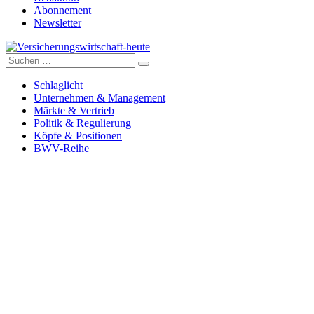
Abonnement
Newsletter
Suche
Versicherungswirtschaft-heute
nach:
Schlaglicht
Unternehmen & Management
Märkte & Vertrieb
Politik & Regulierung
Köpfe & Positionen
BWV-Reihe