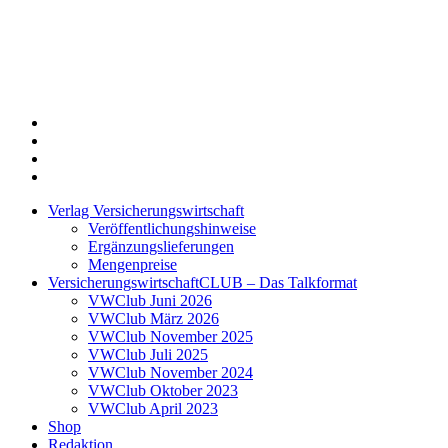
Twitter
Xing
LinkedIn
Login
Verlag Versicherungswirtschaft
Veröffentlichungshinweise
Ergänzungslieferungen
Mengenpreise
VersicherungswirtschaftCLUB – Das Talkformat
VWClub Juni 2026
VWClub März 2026
VWClub November 2025
VWClub Juli 2025
VWClub November 2024
VWClub Oktober 2023
VWClub April 2023
Shop
Redaktion