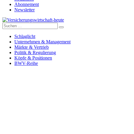
Abonnement
Newsletter
Suche
Versicherungswirtschaft-heute
nach:
Schlaglicht
Unternehmen & Management
Märkte & Vertrieb
Politik & Regulierung
Köpfe & Positionen
BWV-Reihe