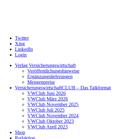
Twitter
Xing
LinkedIn
Login
Verlag Versicherungswirtschaft
Veröffentlichungshinweise
Ergänzungslieferungen
Mengenpreise
VersicherungswirtschaftCLUB – Das Talkformat
VWClub Juni 2026
VWClub März 2026
VWClub November 2025
VWClub Juli 2025
VWClub November 2024
VWClub Oktober 2023
VWClub April 2023
Shop
Redaktion