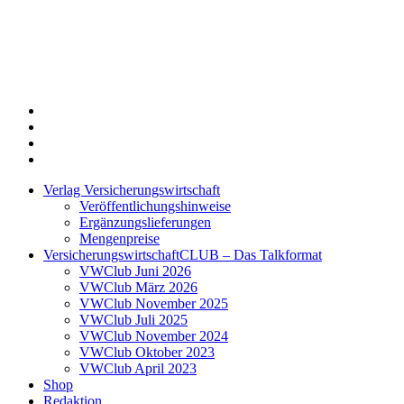
Twitter
Xing
LinkedIn
Login
Verlag Versicherungswirtschaft
Veröffentlichungshinweise
Ergänzungslieferungen
Mengenpreise
VersicherungswirtschaftCLUB – Das Talkformat
VWClub Juni 2026
VWClub März 2026
VWClub November 2025
VWClub Juli 2025
VWClub November 2024
VWClub Oktober 2023
VWClub April 2023
Shop
Redaktion