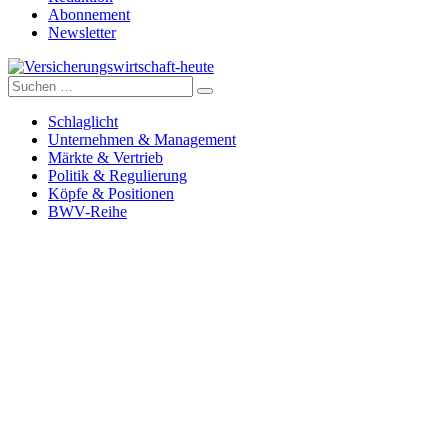
Abonnement
Newsletter
Suche
Versicherungswirtschaft-heute
nach:
Schlaglicht
Unternehmen & Management
Märkte & Vertrieb
Politik & Regulierung
Köpfe & Positionen
BWV-Reihe