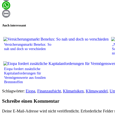
Email
WhatsApp
Print
Auch interessant
Versicherungsmarkt Benelux: So
„N
nah und doch so verschieden
Sc
ni
Eiopa fordert zusätzliche
Kapitalanforderungen für
Vermögenswerte aus fossilen
Brennstoffen
Schlagwörter:
Eiopa
,
Finanzaufsicht
,
Klimarisiken
,
Klimawandel
,
Um
Schreibe einen Kommentar
Deine E-Mail-Adresse wird nicht veröffentlicht.
Erforderliche Felder 