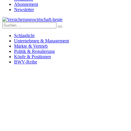
Abonnement
Newsletter
Suche
Versicherungswirtschaft-heute
nach:
Schlaglicht
Unternehmen & Management
Märkte & Vertrieb
Politik & Regulierung
Köpfe & Positionen
BWV-Reihe