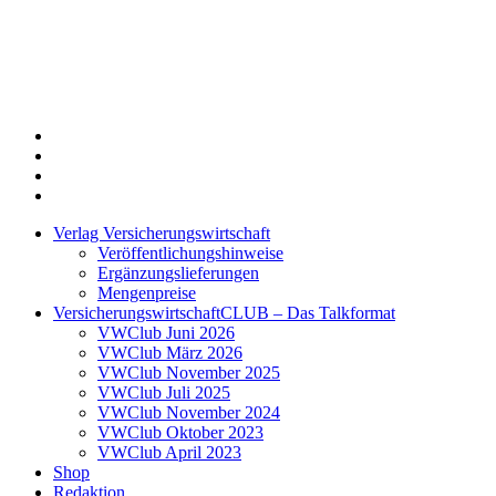
Twitter
Xing
LinkedIn
Login
Verlag Versicherungswirtschaft
Veröffentlichungshinweise
Ergänzungslieferungen
Mengenpreise
VersicherungswirtschaftCLUB – Das Talkformat
VWClub Juni 2026
VWClub März 2026
VWClub November 2025
VWClub Juli 2025
VWClub November 2024
VWClub Oktober 2023
VWClub April 2023
Shop
Redaktion