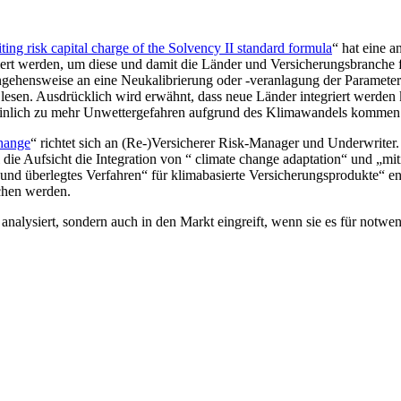
ing risk capital charge of the Solvency II standard formula
“ hat eine 
riert werden, um diese und damit die Länder und Versicherungsbranch
ngehensweise an eine Neukalibrierung oder -veranlagung der Parameter b
g zu lesen. Ausdrücklich wird erwähnt, dass neue Länder integriert we
cheinlich zu mehr Unwettergefahren aufgrund des Klimawandels kommen
change
“ richtet sich an (Re-)Versicherer Risk-Manager und Underwriter.
 die Aufsicht die Integration von “ climate change adaptation“ und „mit
 und überlegtes Verfahren“ für klimabasierte Versicherungsprodukte“ e
uchen werden.
analysiert, sondern auch in den Markt eingreift, wenn sie es für notwe