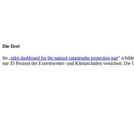
Die Drei
Im „
pilot dashboard for the natural catastrophe protection gap
“ schild
nur 35 Prozent der Extremwetter- und Klimaschäden versichert. Die U