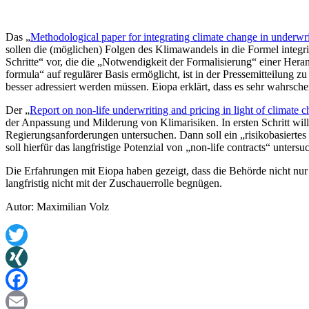
Das „
Methodological paper for integrating climate change in underwrit
sollen die (möglichen) Folgen des Klimawandels in die Formel integ
Schritte“ vor, die die „Notwendigkeit der Formalisierung“ einer Hera
formula“ auf regulärer Basis ermöglicht, ist in der Pressemitteilun
besser adressiert werden müssen. Eiopa erklärt, dass es sehr wahrs
Der „
Report on non-life underwriting and pricing in light of climate 
der Anpassung und Milderung von Klimarisiken. In ersten Schritt will
Regierungsanforderungen untersuchen. Dann soll ein „risikobasiertes
soll hierfür das langfristige Potenzial von „non-life contracts“ unters
Die Erfahrungen mit Eiopa haben gezeigt, dass die Behörde nicht nur 
langfristig nicht mit der Zuschauerrolle begnügen.
Autor: Maximilian Volz
Twitter
XING
Facebook