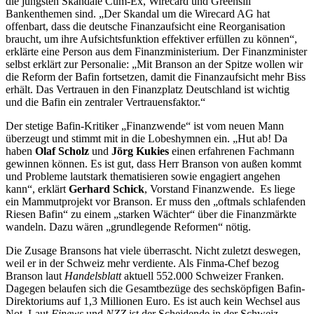
die jüngsten Skandale Cum-Ex, Wirecard und Greensill
Bankenthemen sind. „Der Skandal um die Wirecard AG hat
offenbart, dass die deutsche Finanzaufsicht eine Reorganisation
braucht, um ihre Aufsichtsfunktion effektiver erfüllen zu können“,
erklärte eine Person aus dem Finanzministerium. Der Finanzminister
selbst erklärt zur Personalie: „Mit Branson an der Spitze wollen wir
die Reform der Bafin fortsetzen, damit die Finanzaufsicht mehr Biss
erhält. Das Vertrauen in den Finanzplatz Deutschland ist wichtig
und die Bafin ein zentraler Vertrauensfaktor.“
Der stetige Bafin-Kritiker „Finanzwende“ ist vom neuen Mann
überzeugt und stimmt mit in die Lobeshymnen ein. „Hut ab! Da
haben
Olaf Scholz
und
Jörg Kukies
einen erfahrenen Fachmann
gewinnen können. Es ist gut, dass Herr Branson von außen kommt
und Probleme lautstark thematisieren sowie engagiert angehen
kann“, erklärt
Gerhard Schick
, Vorstand Finanzwende. Es liege
ein Mammutprojekt vor Branson. Er muss den „oftmals schlafenden
Riesen Bafin“ zu einem „starken Wächter“ über die Finanzmärkte
wandeln. Dazu wären „grundlegende Reformen“ nötig.
Die Zusage Bransons hat viele überrascht. Nicht zuletzt deswegen,
weil er in der Schweiz mehr verdiente. Als Finma-Chef bezog
Branson laut
Handelsblatt
aktuell 552.000 Schweizer Franken.
Dagegen belaufen sich die Gesamtbezüge des sechsköpfigen Bafin-
Direktoriums auf 1,3 Millionen Euro. Es ist auch kein Wechsel aus
Not. Laut
Finews
und
NZZ
ist der Scheidende in der Schweiz