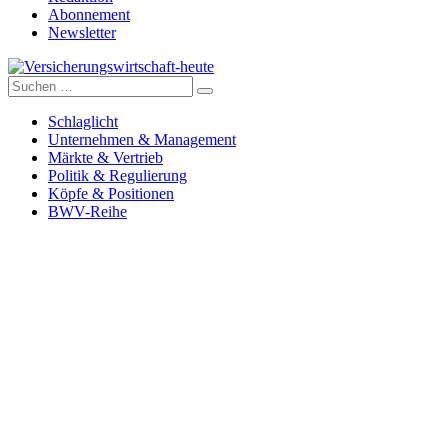
Abonnement
Newsletter
Suche
Versicherungswirtschaft-heute
nach:
Schlaglicht
Unternehmen & Management
Märkte & Vertrieb
Politik & Regulierung
Köpfe & Positionen
BWV-Reihe