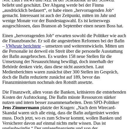
beliebt und geschätzt. Der Abgang werde bei der Finma
„ausdrücklich bedauert“, er habe einen „hervorragenden Job“
gemacht. Interessant ist auch der Zeitpunkt, mitten im Jahr und
wenige Monate vor der Bundestagswahl. Es ist keineswegs
ausgeschlossen, dass Branson ab September einen neuen Boss hat.
Einen „hervorragenden Job“ erwarten sowohl die Politiker wie auch
die Finanzbranche. Er soll die angestrebten Reformen bei der Bafin
–
VWheute
berichtete
– umsetzen und weiterentwickeln. Mitten um
die Personalie ist derweil ein Streit über die personelle Ausstattung
der Bafin ausgebrochen. Es wurden 158 neue Stellen für die
Umsetzung der Neuausrichtung bewilligt, doch innerhalb der
Behörde denken viele, dass diese nicht ausreichen. Laut
Medienberichten waren zunächst über 300 Stellen im Gespräch,
doch die Bafin reduzierte zunächst auf 189, bevor das
Finanzministerium nochmals den Rotstift ansetzte.
Die Finanzwelt, allen voran die Banken, kritisieren die entstehenden
Kosten der Aufstockung. Die Bafin müsste Ressourcen stärker
nutzen und intern besser zusammenarbeiten. Dem SPD-Politiker
Jens Zimmermann
platzte der Kragen: „Nach dem Wirecard-
Skandal waren sich alle einig, dass die Bafin aufgerüstet werden
muss. Doch jetzt, wo es zum Schwur kommt, wollen Banken und
Versicherer davon auf einmal nichts mehr wissen. Das ist
unglaubwürdig.“ Der umlagefinanzierte und von der