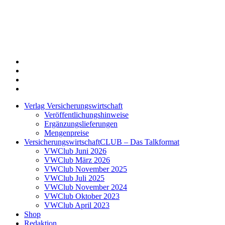
Twitter
Xing
LinkedIn
Login
Verlag Versicherungswirtschaft
Veröffentlichungshinweise
Ergänzungslieferungen
Mengenpreise
VersicherungswirtschaftCLUB – Das Talkformat
VWClub Juni 2026
VWClub März 2026
VWClub November 2025
VWClub Juli 2025
VWClub November 2024
VWClub Oktober 2023
VWClub April 2023
Shop
Redaktion