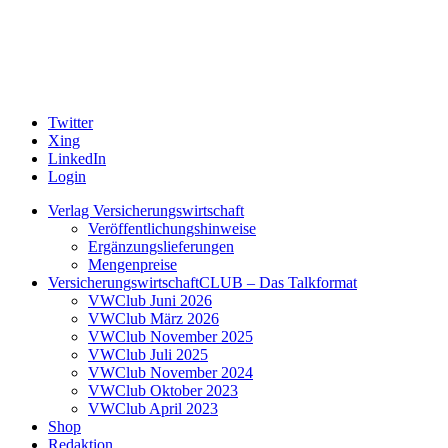
Twitter
Xing
LinkedIn
Login
Verlag Versicherungswirtschaft
Veröffentlichungshinweise
Ergänzungslieferungen
Mengenpreise
VersicherungswirtschaftCLUB – Das Talkformat
VWClub Juni 2026
VWClub März 2026
VWClub November 2025
VWClub Juli 2025
VWClub November 2024
VWClub Oktober 2023
VWClub April 2023
Shop
Redaktion