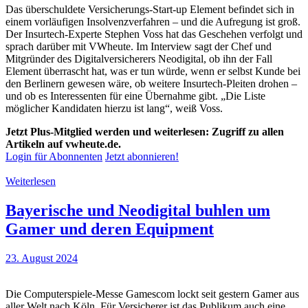
Das überschuldete Versicherungs-Start-up Element befindet sich in
einem vorläufigen Insolvenzverfahren – und die Aufregung ist groß.
Der Insurtech-Experte Stephen Voss hat das Geschehen verfolgt und
sprach darüber mit VWheute. Im Interview sagt der Chef und
Mitgründer des Digitalversicherers Neodigital, ob ihn der Fall
Element überrascht hat, was er tun würde, wenn er selbst Kunde bei
den Berlinern gewesen wäre, ob weitere Insurtech-Pleiten drohen –
und ob es Interessenten für eine Übernahme gibt. „Die Liste
möglicher Kandidaten hierzu ist lang“, weiß Voss.
Jetzt Plus-Mitglied werden und weiterlesen: Zugriff zu allen
Artikeln auf vwheute.de.
Login für Abonnenten
Jetzt abonnieren!
Weiterlesen
Bayerische und Neodigital buhlen um
Gamer und deren Equipment
23. August 2024
Die Computerspiele-Messe Gamescom lockt seit gestern Gamer aus
aller Welt nach Köln. Für Versicherer ist das Publikum auch eine