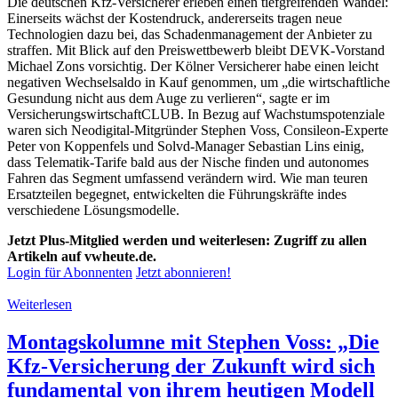
Die deutschen Kfz-Versicherer erleben einen tiefgreifenden Wandel:
Einerseits wächst der Kostendruck, andererseits tragen neue
Technologien dazu bei, das Schadenmanagement der Anbieter zu
straffen. Mit Blick auf den Preiswettbewerb bleibt DEVK-Vorstand
Michael Zons vorsichtig. Der Kölner Versicherer habe einen leicht
negativen Wechselsaldo in Kauf genommen, um „die wirtschaftliche
Gesundung nicht aus dem Auge zu verlieren“, sagte er im
VersicherungswirtschaftCLUB. In Bezug auf Wachstumspotenziale
waren sich Neodigital-Mitgründer Stephen Voss, Consileon-Experte
Peter von Koppenfels und Solvd-Manager Sebastian Lins einig,
dass Telematik-Tarife bald aus der Nische finden und autonomes
Fahren das Segment umfassend verändern wird. Wie man teuren
Ersatzteilen begegnet, entwickelten die Führungskräfte indes
verschiedene Lösungsmodelle.
Jetzt Plus-Mitglied werden und weiterlesen: Zugriff zu allen
Artikeln auf vwheute.de.
Login für Abonnenten
Jetzt abonnieren!
Weiterlesen
Montagskolumne mit Stephen Voss: „Die
Kfz-Versicherung der Zukunft wird sich
fundamental von ihrem heutigen Modell