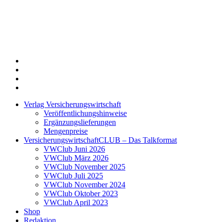
Twitter
Xing
LinkedIn
Login
Verlag Versicherungswirtschaft
Veröffentlichungshinweise
Ergänzungslieferungen
Mengenpreise
VersicherungswirtschaftCLUB – Das Talkformat
VWClub Juni 2026
VWClub März 2026
VWClub November 2025
VWClub Juli 2025
VWClub November 2024
VWClub Oktober 2023
VWClub April 2023
Shop
Redaktion