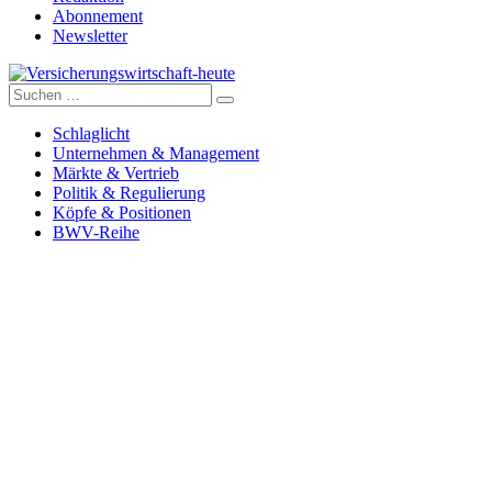
Abonnement
Newsletter
Suche
Versicherungswirtschaft-heute
nach:
Schlaglicht
Unternehmen & Management
Märkte & Vertrieb
Politik & Regulierung
Köpfe & Positionen
BWV-Reihe