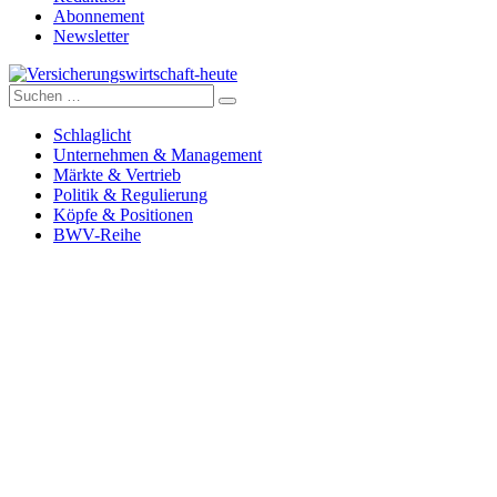
Abonnement
Newsletter
Suche
Versicherungswirtschaft-heute
nach:
Schlaglicht
Unternehmen & Management
Märkte & Vertrieb
Politik & Regulierung
Köpfe & Positionen
BWV-Reihe