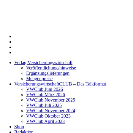
Twitter
Xing
LinkedIn
Login
Verlag Versicherungswirtschaft
Veröffentlichungshinweise
Ergänzungslieferungen
Mengenpreise
VersicherungswirtschaftCLUB – Das Talkformat
VWClub Juni 2026
VWClub März 2026
VWClub November 2025
VWClub Juli 2025
VWClub November 2024
VWClub Oktober 2023
VWClub April 2023
Shop
Redaktion