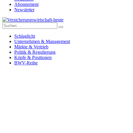
Abonnement
Newsletter
Suche
Versicherungswirtschaft-heute
nach:
Schlaglicht
Unternehmen & Management
Märkte & Vertrieb
Politik & Regulierung
Köpfe & Positionen
BWV-Reihe