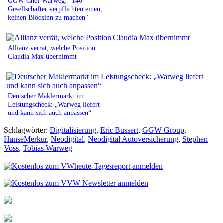
GGW-Chef Warweg: "140
Gesellschafter verpflichten einen,
keinen Blödsinn zu machen"
Allianz verrät, welche Position
Claudia Max übernimmt
Deutscher Maklermarkt im
Leistungscheck: „Warweg liefert
und kann sich auch anpassen“
Schlagwörter:
Digitalisierung
,
Eric Bussert
,
GGW Group
,
HanseMerkur
,
Neodigital
,
Neodigital Autoversicherung
,
Stephen
Voss
,
Tobias Warweg