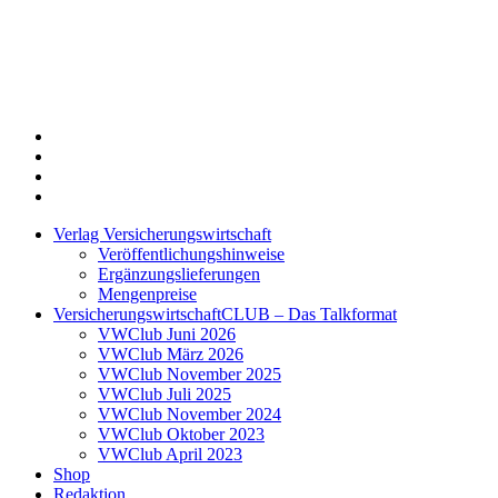
Twitter
Xing
LinkedIn
Login
Verlag Versicherungswirtschaft
Veröffentlichungshinweise
Ergänzungslieferungen
Mengenpreise
VersicherungswirtschaftCLUB – Das Talkformat
VWClub Juni 2026
VWClub März 2026
VWClub November 2025
VWClub Juli 2025
VWClub November 2024
VWClub Oktober 2023
VWClub April 2023
Shop
Redaktion