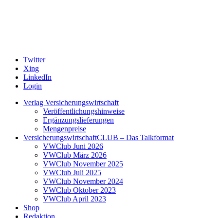
Twitter
Xing
LinkedIn
Login
Verlag Versicherungswirtschaft
Veröffentlichungshinweise
Ergänzungslieferungen
Mengenpreise
VersicherungswirtschaftCLUB – Das Talkformat
VWClub Juni 2026
VWClub März 2026
VWClub November 2025
VWClub Juli 2025
VWClub November 2024
VWClub Oktober 2023
VWClub April 2023
Shop
Redaktion