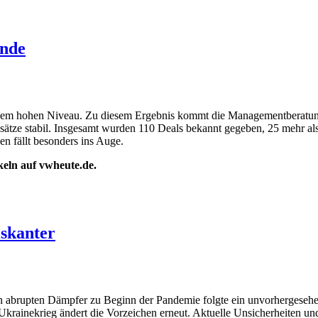
ände
einem hohen Niveau. Zu diesem Ergebnis kommt die Managementberatun
inssätze stabil. Insgesamt wurden 110 Deals bekannt gegeben, 25 mehr al
en fällt besonders ins Auge.
ikeln auf vwheute.de.
skanter
den abrupten Dämpfer zu Beginn der Pandemie folgte ein unvorhergese
inekrieg ändert die Vorzeichen erneut. Aktuelle Unsicherheiten und L