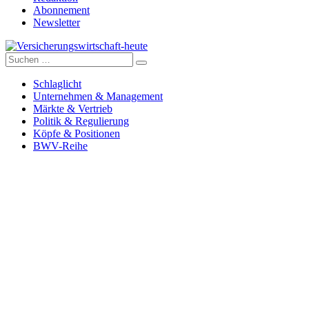
Abonnement
Newsletter
Suche
Versicherungswirtschaft-heute
nach:
Schlaglicht
Unternehmen & Management
Märkte & Vertrieb
Politik & Regulierung
Köpfe & Positionen
BWV-Reihe