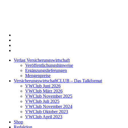
Twitter
Xing
LinkedIn
Login
Verlag Versicherungswirtschaft
Veröffentlichungshinweise
Ergänzungslieferungen
Mengenpreise
VersicherungswirtschaftCLUB – Das Talkformat
VWClub Juni 2026
VWClub März 2026
VWClub November 2025
VWClub Juli 2025
VWClub November 2024
VWClub Oktober 2023
VWClub April 2023
Shop
Redaktion