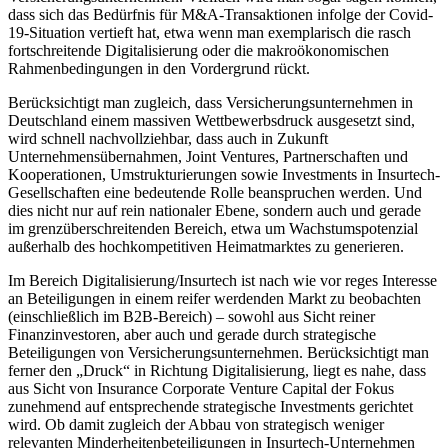
dass sich das Bedürfnis für M&A-Transaktionen infolge der Covid-
19-Situation vertieft hat, etwa wenn man exemplarisch die rasch
fortschreitende Digitalisierung oder die makroökonomischen
Rahmenbedingungen in den Vordergrund rückt.
Berücksichtigt man zugleich, dass Versicherungsunternehmen in
Deutschland einem massiven Wettbewerbsdruck ausgesetzt sind,
wird schnell nachvollziehbar, dass auch in Zukunft
Unternehmensübernahmen, Joint Ventures, Partnerschaften und
Kooperationen, Umstrukturierungen sowie Investments in Insurtech-
Gesellschaften eine bedeutende Rolle beanspruchen werden. Und
dies nicht nur auf rein nationaler Ebene, sondern auch und gerade
im grenzüberschreitenden Bereich, etwa um Wachstumspotenzial
außerhalb des hochkompetitiven Heimatmarktes zu generieren.
Im Bereich Digitalisierung/Insurtech ist nach wie vor reges Interesse
an Beteiligungen in einem reifer werdenden Markt zu beobachten
(einschließlich im B2B-Bereich) – sowohl aus Sicht reiner
Finanzinvestoren, aber auch und gerade durch strategische
Beteiligungen von Versicherungsunternehmen. Berücksichtigt man
ferner den „Druck“ in Richtung Digitalisierung, liegt es nahe, dass
aus Sicht von Insurance Corporate Venture Capital der Fokus
zunehmend auf entsprechende strategische Investments gerichtet
wird. Ob damit zugleich der Abbau von strategisch weniger
relevanten Minderheitenbeteiligungen in Insurtech-Unternehmen