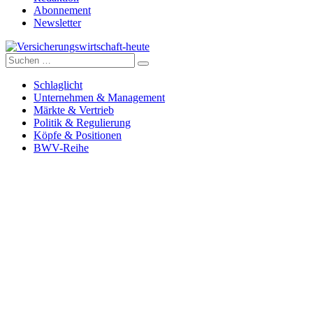
Abonnement
Newsletter
Suche
Versicherungswirtschaft-heute
nach:
Schlaglicht
Unternehmen & Management
Märkte & Vertrieb
Politik & Regulierung
Köpfe & Positionen
BWV-Reihe