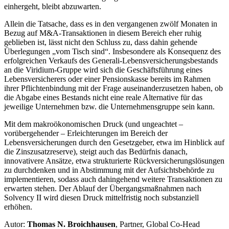
einhergeht, bleibt abzuwarten.
Allein die Tatsache, dass es in den vergangenen zwölf Monaten in
Bezug auf M&A-Transaktionen in diesem Bereich eher ruhig
geblieben ist, lässt nicht den Schluss zu, dass dahin gehende
Überlegungen „vom Tisch sind“. Insbesondere als Konsequenz des
erfolgreichen Verkaufs des Generali-Lebensversicherungsbestands
an die Viridium-Gruppe wird sich die Geschäftsführung eines
Lebensversicherers oder einer Pensionskasse bereits im Rahmen
ihrer Pflichtenbindung mit der Frage auseinanderzusetzen haben, ob
die Abgabe eines Bestands nicht eine reale Alternative für das
jeweilige Unternehmen bzw. die Unternehmensgruppe sein kann.
Mit dem makroökonomischen Druck (und ungeachtet –
vorübergehender – Erleichterungen im Bereich der
Lebensversicherungen durch den Gesetzgeber, etwa im Hinblick auf
die Zinszusatzreserve), steigt auch das Bedürfnis danach,
innovativere Ansätze, etwa strukturierte Rückversicherungslösungen
zu durchdenken und in Abstimmung mit der Aufsichtsbehörde zu
implementieren, sodass auch dahingehend weitere Transaktionen zu
erwarten stehen. Der Ablauf der Übergangsmaßnahmen nach
Solvency II wird diesen Druck mittelfristig noch substanziell
erhöhen.
Autor:
Thomas N. Broichhausen
, Partner, Global Co-Head