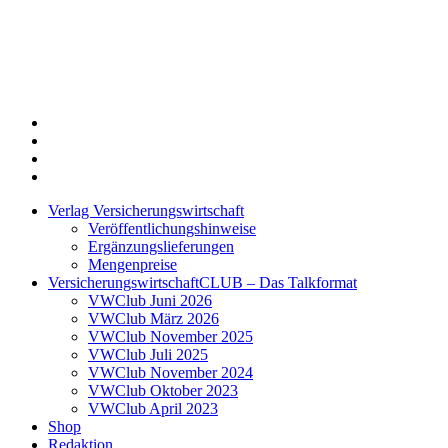
Twitter
Xing
LinkedIn
Login
Verlag Versicherungswirtschaft
Veröffentlichungshinweise
Ergänzungslieferungen
Mengenpreise
VersicherungswirtschaftCLUB – Das Talkformat
VWClub Juni 2026
VWClub März 2026
VWClub November 2025
VWClub Juli 2025
VWClub November 2024
VWClub Oktober 2023
VWClub April 2023
Shop
Redaktion