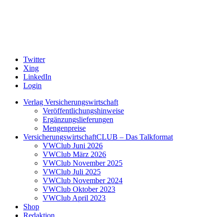
Twitter
Xing
LinkedIn
Login
Verlag Versicherungswirtschaft
Veröffentlichungshinweise
Ergänzungslieferungen
Mengenpreise
VersicherungswirtschaftCLUB – Das Talkformat
VWClub Juni 2026
VWClub März 2026
VWClub November 2025
VWClub Juli 2025
VWClub November 2024
VWClub Oktober 2023
VWClub April 2023
Shop
Redaktion