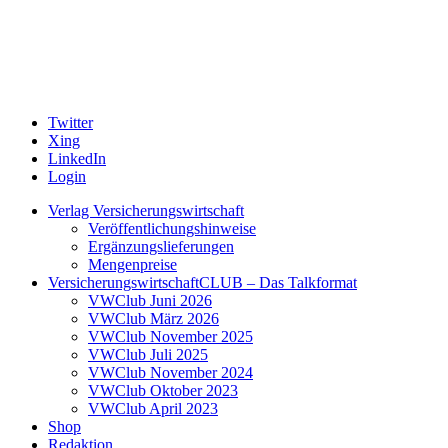
Twitter
Xing
LinkedIn
Login
Verlag Versicherungswirtschaft
Veröffentlichungshinweise
Ergänzungslieferungen
Mengenpreise
VersicherungswirtschaftCLUB – Das Talkformat
VWClub Juni 2026
VWClub März 2026
VWClub November 2025
VWClub Juli 2025
VWClub November 2024
VWClub Oktober 2023
VWClub April 2023
Shop
Redaktion