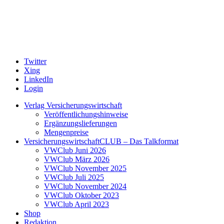
Twitter
Xing
LinkedIn
Login
Verlag Versicherungswirtschaft
Veröffentlichungshinweise
Ergänzungslieferungen
Mengenpreise
VersicherungswirtschaftCLUB – Das Talkformat
VWClub Juni 2026
VWClub März 2026
VWClub November 2025
VWClub Juli 2025
VWClub November 2024
VWClub Oktober 2023
VWClub April 2023
Shop
Redaktion