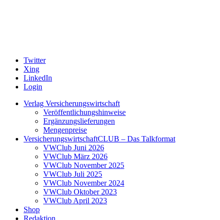
Twitter
Xing
LinkedIn
Login
Verlag Versicherungswirtschaft
Veröffentlichungshinweise
Ergänzungslieferungen
Mengenpreise
VersicherungswirtschaftCLUB – Das Talkformat
VWClub Juni 2026
VWClub März 2026
VWClub November 2025
VWClub Juli 2025
VWClub November 2024
VWClub Oktober 2023
VWClub April 2023
Shop
Redaktion