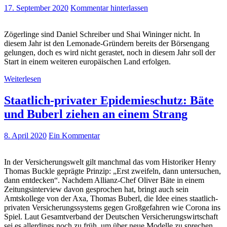
17. September 2020
Kommentar hinterlassen
Zögerlinge sind Daniel Schreiber und Shai Wininger nicht. In
diesem Jahr ist den Lemonade-Gründern bereits der Börsengang
gelungen, doch es wird nicht gerastet, noch in diesem Jahr soll der
Start in einem weiteren europäischen Land erfolgen.
Weiterlesen
Staatlich-privater Epidemieschutz: Bäte
und Buberl ziehen an einem Strang
8. April 2020
Ein Kommentar
In der Versicherungswelt gilt manchmal das vom Historiker Henry
Thomas Buckle geprägte Prinzip: „Erst zweifeln, dann untersuchen,
dann entdecken“. Nachdem Allianz-Chef Oliver Bäte in einem
Zeitungsinterview davon gesprochen hat, bringt auch sein
Amtskollege von der Axa, Thomas Buberl, die Idee eines staatlich-
privaten Versicherungssystems gegen Großgefahren wie Corona ins
Spiel. Laut Gesamtverband der Deutschen Versicherungswirtschaft
sei es allerdings noch zu früh, um über neue Modelle zu sprechen.