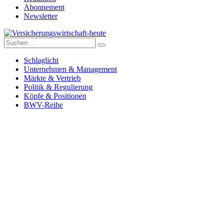
Abonnement
Newsletter
Suche
Versicherungswirtschaft-heute
nach:
Schlaglicht
Unternehmen & Management
Märkte & Vertrieb
Politik & Regulierung
Köpfe & Positionen
BWV-Reihe