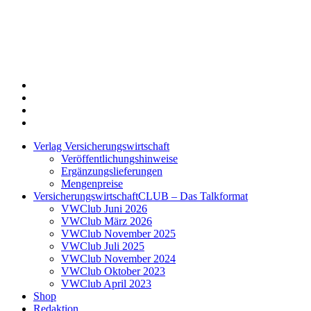
Twitter
Xing
LinkedIn
Login
Verlag Versicherungswirtschaft
Veröffentlichungshinweise
Ergänzungslieferungen
Mengenpreise
VersicherungswirtschaftCLUB – Das Talkformat
VWClub Juni 2026
VWClub März 2026
VWClub November 2025
VWClub Juli 2025
VWClub November 2024
VWClub Oktober 2023
VWClub April 2023
Shop
Redaktion