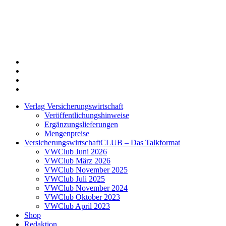
Twitter
Xing
LinkedIn
Login
Verlag Versicherungswirtschaft
Veröffentlichungshinweise
Ergänzungslieferungen
Mengenpreise
VersicherungswirtschaftCLUB – Das Talkformat
VWClub Juni 2026
VWClub März 2026
VWClub November 2025
VWClub Juli 2025
VWClub November 2024
VWClub Oktober 2023
VWClub April 2023
Shop
Redaktion