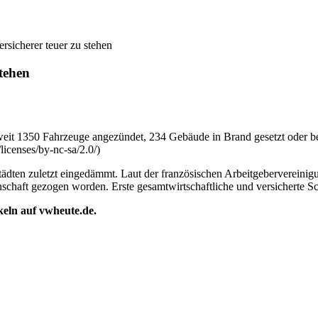
rsicherer teuer zu stehen
tehen
eit 1350 Fahrzeuge angezündet, 234 Gebäude in Brand gesetzt oder be
icenses/by-nc-sa/2.0/)
tädten zuletzt eingedämmt. Laut der französischen Arbeitgebervereini
nschaft gezogen worden. Erste gesamtwirtschaftliche und versicherte S
ikeln auf vwheute.de.