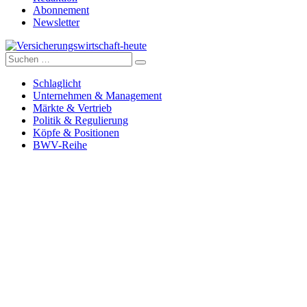
Abonnement
Newsletter
Suche
Versicherungswirtschaft-heute
nach:
Schlaglicht
Unternehmen & Management
Märkte & Vertrieb
Politik & Regulierung
Köpfe & Positionen
BWV-Reihe