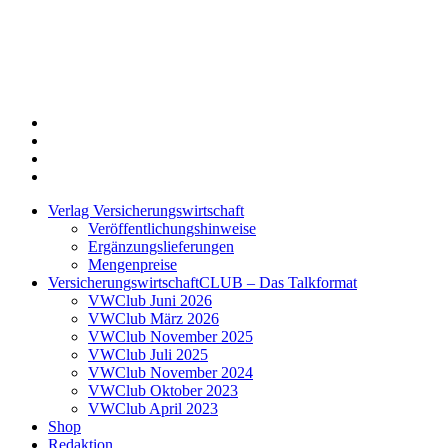
Twitter
Xing
LinkedIn
Login
Verlag Versicherungswirtschaft
Veröffentlichungshinweise
Ergänzungslieferungen
Mengenpreise
VersicherungswirtschaftCLUB – Das Talkformat
VWClub Juni 2026
VWClub März 2026
VWClub November 2025
VWClub Juli 2025
VWClub November 2024
VWClub Oktober 2023
VWClub April 2023
Shop
Redaktion