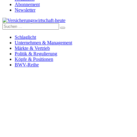
Abonnement
Newsletter
Suche
Versicherungswirtschaft-heute
nach:
Schlaglicht
Unternehmen & Management
Märkte & Vertrieb
Politik & Regulierung
Köpfe & Positionen
BWV-Reihe