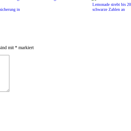
Lemonade strebt bis 2
icherung in
schwarze Zahlen an
sind mit
*
markiert