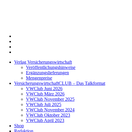
Twitter
Xing
LinkedIn
Login
Verlag Versicherungswirtschaft
Veröffentlichungshinweise
Ergänzungslieferungen
Mengenpreise
VersicherungswirtschaftCLUB – Das Talkformat
VWClub Juni 2026
VWClub März 2026
VWClub November 2025
VWClub Juli 2025
VWClub November 2024
VWClub Oktober 2023
VWClub April 2023
Shop
Redaktion