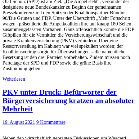
Olaf Scholz (SPD) ist am Ziel. „Die Ampel steht“, verkündet der
designierte neue Bundeskanzler zu Beginn der gemeinsamen
Pressekonferenz mit den Spitzen der Koalitionspartner Bündnis
90/Die Grünen und FDP. Unter der Überschrift „Mehr Fortschritt
wagen“ präsentierte die Ampelkoalition ihre auf knapp 180 Seiten
zusammengefassten Vorhaben. Ganz offensichtlich konnte die FDP
Giftpillen für die Vermittler, die Versicherungswirtschaft und die
private Krankenversicherung (PKV) verhindern. Über eine
Ressortverteilung im Kabinett war viel spekuliert worden; der
Koalitionsvertrag sorgte für Überraschungen – die namentliche
Besetzung ist den drei Parteien vorbehalten. Zudem müssen noch
Parteitage der SPD und FDP sowie die grüne Basis ihre
Zustimmung geben.
Weiterlesen
PKV unter Druck: Befürworter der
Bürgerversicherung kratzen an absoluter
Mehrheit
19. August 2021
9 Kommentare
Neben den wirtschaftlich geprägten Diskussionen um Wirecard,