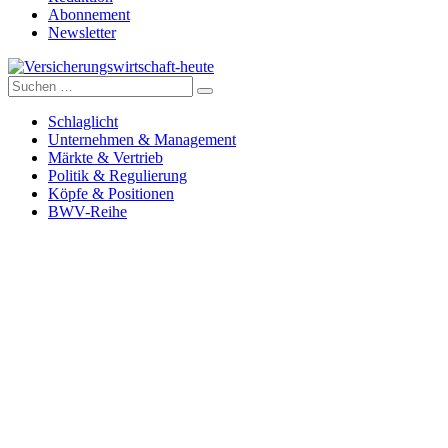
Abonnement
Newsletter
Suche
Versicherungswirtschaft-heute
nach:
Schlaglicht
Unternehmen & Management
Märkte & Vertrieb
Politik & Regulierung
Köpfe & Positionen
BWV-Reihe