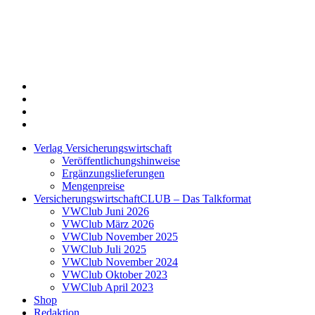
Twitter
Xing
LinkedIn
Login
Verlag Versicherungswirtschaft
Veröffentlichungshinweise
Ergänzungslieferungen
Mengenpreise
VersicherungswirtschaftCLUB – Das Talkformat
VWClub Juni 2026
VWClub März 2026
VWClub November 2025
VWClub Juli 2025
VWClub November 2024
VWClub Oktober 2023
VWClub April 2023
Shop
Redaktion