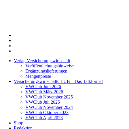
Twitter
Xing
LinkedIn
Login
Verlag Versicherungswirtschaft
Veröffentlichungshinweise
Ergänzungslieferungen
Mengenpreise
VersicherungswirtschaftCLUB – Das Talkformat
VWClub Juni 2026
VWClub März 2026
VWClub November 2025
VWClub Juli 2025
VWClub November 2024
VWClub Oktober 2023
VWClub April 2023
Shop
Redaktion