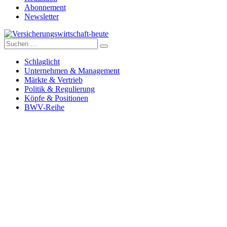
Abonnement
Newsletter
Suche
Versicherungswirtschaft-heute
nach:
Schlaglicht
Unternehmen & Management
Märkte & Vertrieb
Politik & Regulierung
Köpfe & Positionen
BWV-Reihe