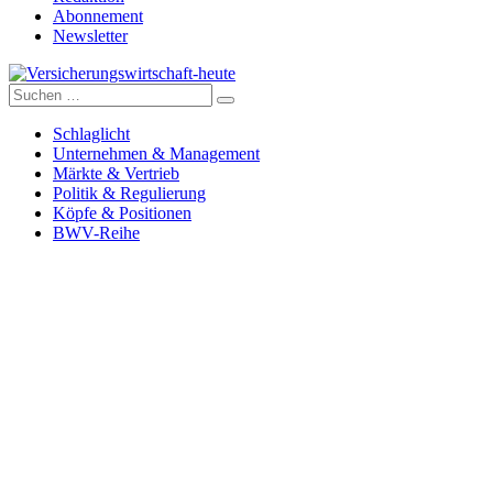
Abonnement
Newsletter
Suche
Versicherungswirtschaft-heute
nach:
Schlaglicht
Unternehmen & Management
Märkte & Vertrieb
Politik & Regulierung
Köpfe & Positionen
BWV-Reihe