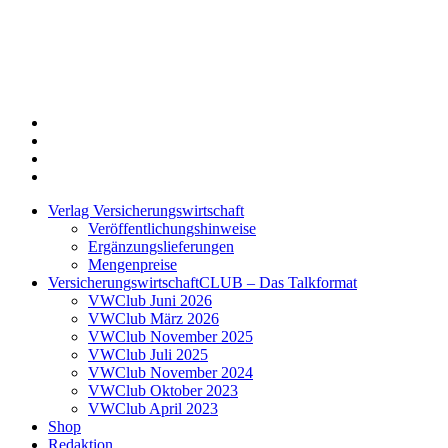
Twitter
Xing
LinkedIn
Login
Verlag Versicherungswirtschaft
Veröffentlichungshinweise
Ergänzungslieferungen
Mengenpreise
VersicherungswirtschaftCLUB – Das Talkformat
VWClub Juni 2026
VWClub März 2026
VWClub November 2025
VWClub Juli 2025
VWClub November 2024
VWClub Oktober 2023
VWClub April 2023
Shop
Redaktion