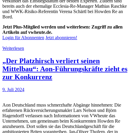
verkündet das Einstiegsdatum der beiden Experten. Zudem sind
bereits auch der ehemalige Ecclesia-Re-Manager Mathias Raschke
und WWK-Risiko-Referentin Verena Schärtl bei Howden Re an
Bord.
Jetzt Plus-Mitglied werden und weiterlesen: Zugriff zu allen
Artikeln auf vwheute.de.
Login für Abonnenten
Jetzt abonnieren!
Weiterlesen
„Der Platzhirsch verliert seinen
Mittelbau“: Aon-Führungskräfte zieht es
zur Konkurrenz
9. Juli 2024
Aon Deutschland muss schmerzhafte Abgänge hinnehmen: Die
erfahrenen Rückversicherungsmakler Lars Nelson und Björn
Hagendorff verlassen nach Informationen von VWheute das
Unternehmen, um gemeinsam beim Konkurrenten Howden Re
anzuheuern. Dort sollen sie das Deutschlandgeschäft für die
ambitionierten Briten vorantreiben. Jan-Oliver Thofern, der in