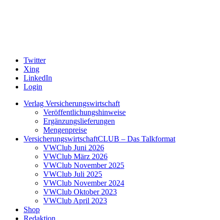
Twitter
Xing
LinkedIn
Login
Verlag Versicherungswirtschaft
Veröffentlichungshinweise
Ergänzungslieferungen
Mengenpreise
VersicherungswirtschaftCLUB – Das Talkformat
VWClub Juni 2026
VWClub März 2026
VWClub November 2025
VWClub Juli 2025
VWClub November 2024
VWClub Oktober 2023
VWClub April 2023
Shop
Redaktion