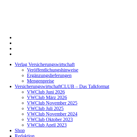
Twitter
Xing
LinkedIn
Login
Verlag Versicherungswirtschaft
Veröffentlichungshinweise
Ergänzungslieferungen
Mengenpreise
VersicherungswirtschaftCLUB – Das Talkformat
VWClub Juni 2026
VWClub März 2026
VWClub November 2025
VWClub Juli 2025
VWClub November 2024
VWClub Oktober 2023
VWClub April 2023
Shop
Redaktion