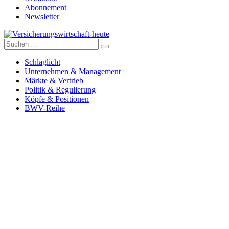
Abonnement
Newsletter
Suche
Versicherungswirtschaft-heute
nach:
Schlaglicht
Unternehmen & Management
Märkte & Vertrieb
Politik & Regulierung
Köpfe & Positionen
BWV-Reihe