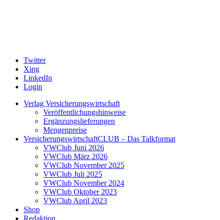
Twitter
Xing
LinkedIn
Login
Verlag Versicherungswirtschaft
Veröffentlichungshinweise
Ergänzungslieferungen
Mengenpreise
VersicherungswirtschaftCLUB – Das Talkformat
VWClub Juni 2026
VWClub März 2026
VWClub November 2025
VWClub Juli 2025
VWClub November 2024
VWClub Oktober 2023
VWClub April 2023
Shop
Redaktion