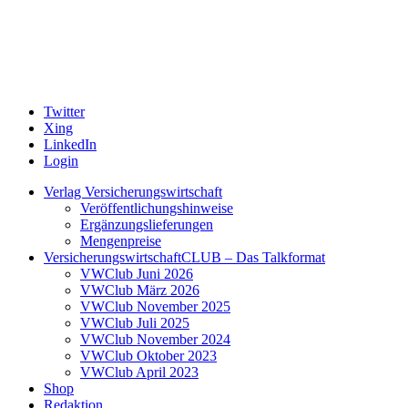
Twitter
Xing
LinkedIn
Login
Verlag Versicherungswirtschaft
Veröffentlichungshinweise
Ergänzungslieferungen
Mengenpreise
VersicherungswirtschaftCLUB – Das Talkformat
VWClub Juni 2026
VWClub März 2026
VWClub November 2025
VWClub Juli 2025
VWClub November 2024
VWClub Oktober 2023
VWClub April 2023
Shop
Redaktion