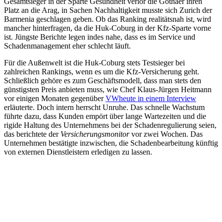
Gesamtsieger in der Sparte Gesundheit verlor die Gothaer ihren
Platz an die Arag, in Sachen Nachhaltigkeit musste sich Zurich der
Barmenia geschlagen geben. Ob das Ranking realitätsnah ist, wird
mancher hinterfragen, da die Huk-Coburg in der Kfz-Sparte vorne
ist. Jüngste Berichte legen indes nahe, dass es im Service und
Schadenmanagement eher schlecht läuft.
Für die Außenwelt ist die Huk-Coburg stets Testsieger bei
zahlreichen Rankings, wenn es um die Kfz-Versicherung geht.
Schließlich gehöre es zum Geschäftsmodell, dass man stets den
günstigsten Preis anbieten muss, wie Chef Klaus-Jürgen Heitmann
vor einigen Monaten gegenüber
VWheute in einem Interview
erläuterte. Doch intern herrscht Unruhe. Das schnelle Wachstum
führte dazu, dass Kunden empört über lange Wartezeiten und die
rigide Haltung des Unternehmens bei der Schadenregulierung seien,
das berichtete der
Versicherungsmonitor
vor zwei Wochen. Das
Unternehmen bestätigte inzwischen, die Schadenbearbeitung künftig
von externen Dienstleistern erledigen zu lassen.