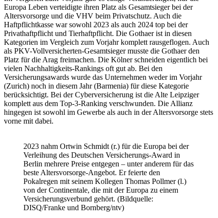
Europa Leben verteidigte ihren Platz als Gesamtsieger bei der
Altersvorsorge und die VHV beim Privatschutz. Auch die
Haftpflichtkasse war sowohl 2023 als auch 2024 top bei der
Privathaftpflicht und Tierhaftpflicht. Die Gothaer ist in diesen
Kategorien im Vergleich zum Vorjahr komplett rausgeflogen. Auch
als PKV-Vollversicherten-Gesamtsieger musste die Gothaer den
Platz für die Arag freimachen. Die Kölner schneiden eigentlich bei
vielen Nachhaltigkeits-Rankings oft gut ab. Bei den
Versicherungsawards wurde das Unternehmen weder im Vorjahr
(Zurich) noch in diesem Jahr (Barmenia) für diese Kategorie
berücksichtigt. Bei der Cyberversicherung ist die Alte Leipziger
komplett aus dem Top-3-Ranking verschwunden. Die Allianz
hingegen ist sowohl im Gewerbe als auch in der Altersvorsorge stets
vorne mit dabei.
2023 nahm Ortwin Schmidt (r.) für die Europa bei der
Verleihung des Deutschen Versicherungs-Award in
Berlin mehrere Preise entgegen – unter anderem für das
beste Altersvorsorge-Angebot. Er feierte den
Pokalregen mit seinem Kollegen Thomas Pollmer (l.)
von der Continentale, die mit der Europa zu einem
Versicherungsverbund gehört. (Bildquelle:
DISQ/Franke und Bornberg/ntv)