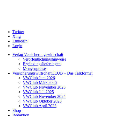
Twitter
Xing
LinkedIn
Login
Verlag Versicherungswirtschaft
Veröffentlichungshinweise
Ergänzungslieferungen
Mengenpreise
VersicherungswirtschaftCLUB – Das Talkformat
VWClub Juni 2026
VWClub März 2026
VWClub November 2025
VWClub Juli 2025
VWClub November 2024
VWClub Oktober 2023
VWClub April 2023
Shop
Redaktion