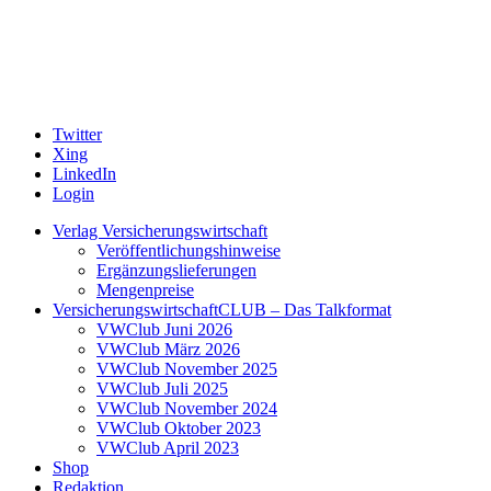
Twitter
Xing
LinkedIn
Login
Verlag Versicherungswirtschaft
Veröffentlichungshinweise
Ergänzungslieferungen
Mengenpreise
VersicherungswirtschaftCLUB – Das Talkformat
VWClub Juni 2026
VWClub März 2026
VWClub November 2025
VWClub Juli 2025
VWClub November 2024
VWClub Oktober 2023
VWClub April 2023
Shop
Redaktion