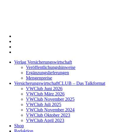
Twitter
Xing
LinkedIn
Login
Verlag Versicherungswirtschaft
Veröffentlichungshinweise
Ergänzungslieferungen
Mengenpreise
VersicherungswirtschaftCLUB – Das Talkformat
VWClub Juni 2026
VWClub März 2026
VWClub November 2025
VWClub Juli 2025
VWClub November 2024
VWClub Oktober 2023
VWClub April 2023
Shop
Redaktion