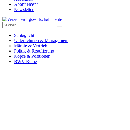
Abonnement
Newsletter
Suche
Versicherungswirtschaft-heute
nach:
Schlaglicht
Unternehmen & Management
Märkte & Vertrieb
Politik & Regulierung
Köpfe & Positionen
BWV-Reihe