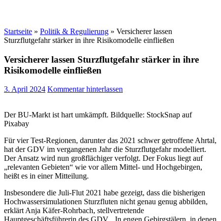
Startseite
»
Politik & Regulierung
»
Versicherer lassen
Sturzflutgefahr stärker in ihre Risikomodelle einfließen
Versicherer lassen Sturzflutgefahr stärker in ihre
Risikomodelle einfließen
3. April 2024
Kommentar hinterlassen
Der BU-Markt ist hart umkämpft. Bildquelle: StockSnap auf
Pixabay
Für vier Test-Regionen, darunter das 2021 schwer getroffene Ahrtal,
hat der GDV im vergangenen Jahr die Sturzflutgefahr modelliert.
Der Ansatz wird nun großflächiger verfolgt. Der Fokus liegt auf
„relevanten Gebieten“ wie vor allem Mittel- und Hochgebirgen,
heißt es in einer Mitteilung.
Insbesondere die Juli-Flut 2021 habe gezeigt, dass die bisherigen
Hochwassersimulationen Sturzfluten nicht genau genug abbilden,
erklärt Anja Käfer-Rohrbach, stellvertretende
Hauptgeschäftsführerin des GDV. „In engen Gebirgstälern, in denen