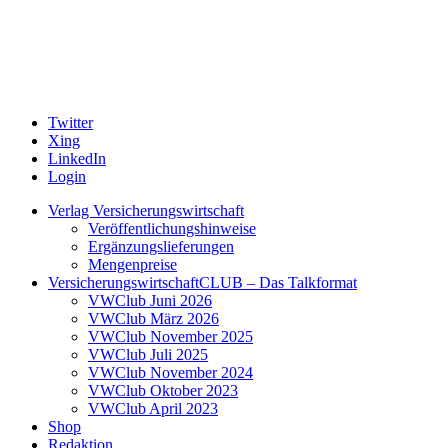
Twitter
Xing
LinkedIn
Login
Verlag Versicherungswirtschaft
Veröffentlichungshinweise
Ergänzungslieferungen
Mengenpreise
VersicherungswirtschaftCLUB – Das Talkformat
VWClub Juni 2026
VWClub März 2026
VWClub November 2025
VWClub Juli 2025
VWClub November 2024
VWClub Oktober 2023
VWClub April 2023
Shop
Redaktion