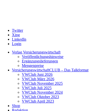
Twitter
Xing
LinkedIn
Login
Verlag Versicherungswirtschaft
Veröffentlichungshinweise
Ergänzungslieferungen
Mengenpreise
VersicherungswirtschaftCLUB – Das Talkformat
VWClub Juni 2026
VWClub März 2026
VWClub November 2025
VWClub Juli 2025
VWClub November 2024
VWClub Oktober 2023
VWClub April 2023
Shop
Redaktion