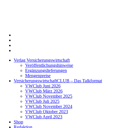
Twitter
Xing
LinkedIn
Login
Verlag Versicherungswirtschaft
Veröffentlichungshinweise
Ergänzungslieferungen
Mengenpreise
VersicherungswirtschaftCLUB – Das Talkformat
VWClub Juni 2026
VWClub März 2026
VWClub November 2025
VWClub Juli 2025
VWClub November 2024
VWClub Oktober 2023
VWClub April 2023
Shop
Redaktion