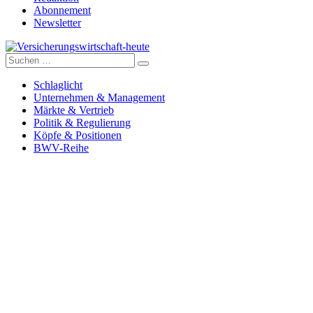
Abonnement
Newsletter
Suche
Versicherungswirtschaft-heute
nach:
Schlaglicht
Unternehmen & Management
Märkte & Vertrieb
Politik & Regulierung
Köpfe & Positionen
BWV-Reihe