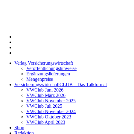
Twitter
Xing
LinkedIn
Login
Verlag Versicherungswirtschaft
Veröffentlichungshinweise
Ergänzungslieferungen
Mengenpreise
VersicherungswirtschaftCLUB – Das Talkformat
VWClub Juni 2026
VWClub März 2026
VWClub November 2025
VWClub Juli 2025
VWClub November 2024
VWClub Oktober 2023
VWClub April 2023
Shop
Redaktion