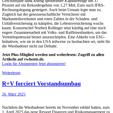
Geschäftsjahr dank kräftig sprudelnder Kapitalerträge um 37
Prozent auf ein Rekordergebnis von 1,27 Mrd. Euro nach IFRS-
Rechnungslegung gesteigert. Auch beim Umsatz legte man zu.
Zugleich hat der genossenschaftliche Versicherer mit
Marktanteilsverlusten und roten Zahlen in der Schaden- und
Unfallversicherung zu kämpfen, die Lebensversicherung wuchs
kaum. Konzernchef Norbert Rollinger setzt künftig auf eine noch
engere Zusammenarbeit mit Volks- und Raiffeisenbanken, um das
Vertriebspotenzial besser auszuschöpfen. Eine Abkehr von ESG-
Initiativen, wie sie in den USA teilweise zu beobachten sei, steht für
die Wiesbadener nicht zur Debatte.
Jetzt Plus-Mitglied werden und weiterlesen: Zugriff zu allen
Artikeln auf vwheute.de.
Login für Abonnenten
Jetzt abonnieren!
Weiterlesen
R+V forciert Vorstandsumbau
26. März 2025
Nachdem die Wiesbadener bereits im November erklärt hatten, zum
1. April 2025 das neue Ressort Finanzen und Risikomanagement zu