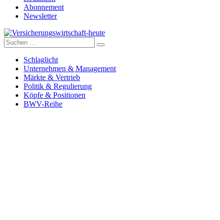
Abonnement
Newsletter
Suche
Versicherungswirtschaft-heute
nach:
Schlaglicht
Unternehmen & Management
Märkte & Vertrieb
Politik & Regulierung
Köpfe & Positionen
BWV-Reihe