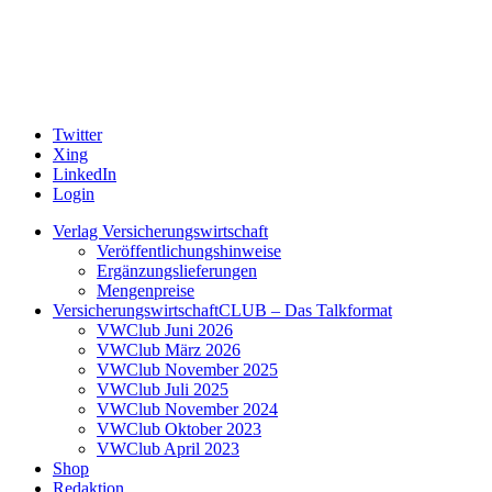
Twitter
Xing
LinkedIn
Login
Verlag Versicherungswirtschaft
Veröffentlichungshinweise
Ergänzungslieferungen
Mengenpreise
VersicherungswirtschaftCLUB – Das Talkformat
VWClub Juni 2026
VWClub März 2026
VWClub November 2025
VWClub Juli 2025
VWClub November 2024
VWClub Oktober 2023
VWClub April 2023
Shop
Redaktion