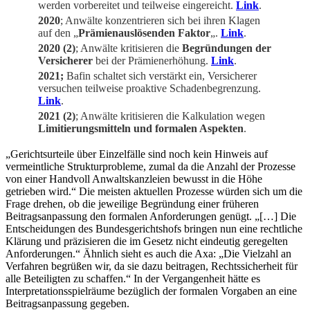
werden vorbereitet und teilweise eingereicht.
Link
.
2020
; Anwälte konzentrieren sich bei ihren Klagen
auf den „
Prämienauslösenden Faktor
„.
Link
.
2020 (2)
; Anwälte kritisieren die
Begründungen der
Versicherer
bei der Prämienerhöhung.
Link
.
2021;
Bafin schaltet sich verstärkt ein, Versicherer
versuchen teilweise proaktive Schadenbegrenzung.
Link
.
2021 (2)
; Anwälte kritisieren die Kalkulation wegen
Limitierungsmitteln und formalen Aspekten
.
„Gerichtsurteile über Einzelfälle sind noch kein Hinweis auf
vermeintliche Strukturprobleme, zumal da die Anzahl der Prozesse
von einer Handvoll Anwaltskanzleien bewusst in die Höhe
getrieben wird.“ Die meisten aktuellen Prozesse würden sich um die
Frage drehen, ob die jeweilige Begründung einer früheren
Beitragsanpassung den formalen Anforderungen genügt. „[…] Die
Entscheidungen des Bundesgerichtshofs bringen nun eine rechtliche
Klärung und präzisieren die im Gesetz nicht eindeutig geregelten
Anforderungen.“ Ähnlich sieht es auch die Axa: „Die Vielzahl an
Verfahren begrüßen wir, da sie dazu beitragen, Rechtssicherheit für
alle Beteiligten zu schaffen.“ In der Vergangenheit hätte es
Interpretationsspielräume bezüglich der formalen Vorgaben an eine
Beitragsanpassung gegeben.