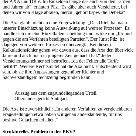
der AXA und DKV. Im Einzelnen hänge das auch von den Tarifen
und Jahren ab“, erläutert Pilz. Es gäbe aber auch Versicherer, bei
denen wir von Klage abraten, hierzu „gehört bspw. die Debeka“.
Die Axa glaubt nicht an eine Folgewirkung. „Das Urteil hat nach
unserer Einschätzung keine Auswirkung auf weitere Prozesse“. Es
handle sich um eine Einzelfallentscheidung und wirke nur „für und
gegen die am Verfahren beteiligten Parteien“. Der Jurist Pilz ist
dagegen von weiteren Prozessen überzeugt. „Bei diesem
Kalkulationsfehler gehen wir davon aus, dass die Axa den über viele
Jahre und auch noch in jüngerer Zeit gemacht hat.“ Jeder
Versicherungsnehmer sei betroffen, „da der Fehler alle Tarife
betrifft“. Weitere Rechtsmittel hat die Axa nicht. Entscheidend wird
sein, ob sie ihre Anpassungen gegenüber Richter und
Sachverständigem rechtzeitig begründen kann.
Auszug aus dem zugrundeliegenden Urteil,
Oberlandesgericht Stuttgart.
Die Axa ist zuversichtlich: „In anderen Verfahren zu vergleichbaren
Fragestellungen etwa haben wir genau anderslautende, für uns
positive Gutachten erhalten.“
Strukturelles Problem in der PKV?