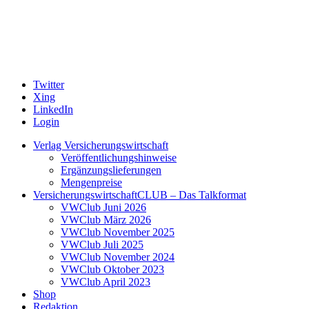
Twitter
Xing
LinkedIn
Login
Verlag Versicherungswirtschaft
Veröffentlichungshinweise
Ergänzungslieferungen
Mengenpreise
VersicherungswirtschaftCLUB – Das Talkformat
VWClub Juni 2026
VWClub März 2026
VWClub November 2025
VWClub Juli 2025
VWClub November 2024
VWClub Oktober 2023
VWClub April 2023
Shop
Redaktion