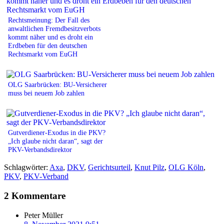
Rechtsmeinung: Der Fall des
anwaltlichen Fremdbesitzverbots
kommt näher und es droht ein
Erdbeben für den deutschen
Rechtsmarkt vom EuGH
OLG Saarbrücken: BU-Versicherer
muss bei neuem Job zahlen
Gutverdiener-Exodus in die PKV?
„Ich glaube nicht daran“, sagt der
PKV-Verbandsdirektor
Schlagwörter:
Axa
,
DKV
,
Gerichtsurteil
,
Knut Pilz
,
OLG Köln
,
PKV
,
PKV-Verband
2 Kommentare
Peter Müller