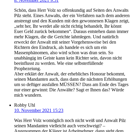
8. November 2021 9:51
Schön, dass Herr Volz so offenkundig auf Seiten des Anwalts
Pilz steht. Eines Anwalts, der ein Verfahren nach dem anderen
anstrengt und den Kunden mit den gewonnenen Klagen zeigt,
„seht her, Ihr werdet alle nicht richtig behandelt, Ihr könnt
Euer Geld zurück bekommen“. Daraus entstehen dann immer
mehr Klagen, die die Gerichte lahmlegen. Und natürlich
erweckt der Anwalt mit seiner Vorgehensweise bei den
Richtern den Eindruck, als handele es sich um ein
Massenphänomen, also wird schon was dran sein. So
unabhängig im Geiste kann kein Richter sein, davon nicht
beeinflusst zu werden. Wie eine selbsterfüllende
Prophezeiung.
Aber erklärt der Anwalt, der erhebliches Honorar bekommt,
seinen Mandanten auch, dass dann die nächsten Erhöhungen
um so deftiger ausfallen MÜSSEN? Dass am Ende des Tages
nur einer gewinnt: Die Anwälte? Sagt er Ihnen das? Würde
mich wundern.
Robby Uhl
10. November 2021 15:23
Was Herr Volz womöglich noch nicht weiß und Anwalt Pilz
seinen Mandanten vielleicht auch verschweigt? –
Angenommen der Kläger ist Arbeitnehmer, dann steht dem