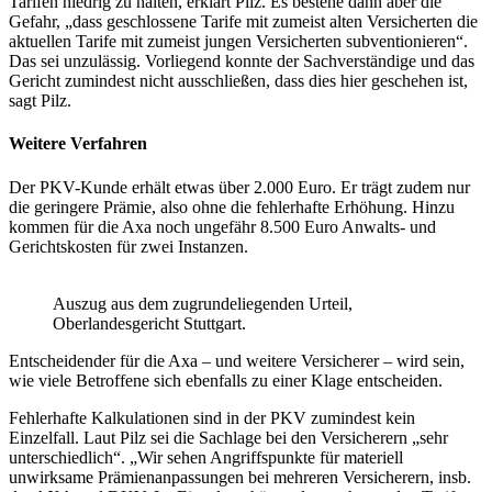
Tarifen niedrig zu halten, erklärt Pilz. Es bestehe dann aber die
Gefahr, „dass geschlossene Tarife mit zumeist alten Versicherten die
aktuellen Tarife mit zumeist jungen Versicherten subventionieren“.
Das sei unzulässig. Vorliegend konnte der Sachverständige und das
Gericht zumindest nicht ausschließen, dass dies hier geschehen ist,
sagt Pilz.
Weitere Verfahren
Der PKV-Kunde erhält etwas über 2.000 Euro. Er trägt zudem nur
die geringere Prämie, also ohne die fehlerhafte Erhöhung. Hinzu
kommen für die Axa noch ungefähr 8.500 Euro Anwalts- und
Gerichtskosten für zwei Instanzen.
Auszug aus dem zugrundeliegenden Urteil,
Oberlandesgericht Stuttgart.
Entscheidender für die Axa – und weitere Versicherer – wird sein,
wie viele Betroffene sich ebenfalls zu einer Klage entscheiden.
Fehlerhafte Kalkulationen sind in der PKV zumindest kein
Einzelfall. Laut Pilz sei die Sachlage bei den Versicherern „sehr
unterschiedlich“. „Wir sehen Angriffspunkte für materiell
unwirksame Prämienanpassungen bei mehreren Versicherern, insb.