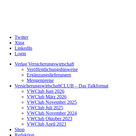
Twitter
Xing
LinkedIn
Login
Verlag Versicherungswirtschaft
Veröffentlichungshinweise
Ergänzungslieferungen
Mengenpreise
VersicherungswirtschaftCLUB – Das Talkformat
VWClub Juni 2026
VWClub März 2026
VWClub November 2025
VWClub Juli 2025
VWClub November 2024
VWClub Oktober 2023
VWClub April 2023
Shop
Redaktion