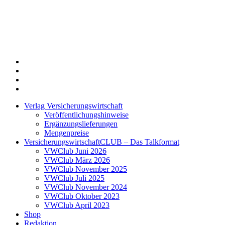
Twitter
Xing
LinkedIn
Login
Verlag Versicherungswirtschaft
Veröffentlichungshinweise
Ergänzungslieferungen
Mengenpreise
VersicherungswirtschaftCLUB – Das Talkformat
VWClub Juni 2026
VWClub März 2026
VWClub November 2025
VWClub Juli 2025
VWClub November 2024
VWClub Oktober 2023
VWClub April 2023
Shop
Redaktion