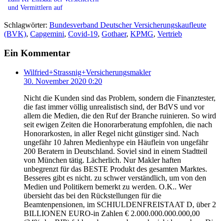
und Vermittlern auf
Schlagwörter:
Bundesverband Deutscher Versicherungskaufleute
(BVK)
,
Capgemini
,
Covid-19
,
Gothaer
,
KPMG
,
Vertrieb
Ein Kommentar
Wilfried+Strassnig+Versicherungsmakler
30. November 2020 0:20
Nicht die Kunden sind das Problem, sondern die Finanztester,
die fast immer völlig unrealistisch sind, der BdVS und vor
allem die Medien, die den Ruf der Branche ruinieren. So wird
seit ewigen Zeiten die Honorarberatung empfohlen, die nach
Honorarkosten, in aller Regel nicht günstiger sind. Nach
ungefähr 10 Jahren Medienhype ein Häuflein von ungefähr
200 Beratern in Deutschland. Soviel sind in einem Stadtteil
von München tätig. Lächerlich. Nur Makler haften
unbegrenzt für das BESTE Produkt des gesamten Marktes.
Besseres gibt es nicht. zu schwer verständlich, um von den
Medien und Politikern bemerkt zu werden. O.K.. Wer
übersieht das bei den Rückstellungen für die
Beamtenpensionen, im SCHIULDENFREISTAAT D, über 2
BILLIONEN EURO-in Zahlen € 2.000.000.000.000,00