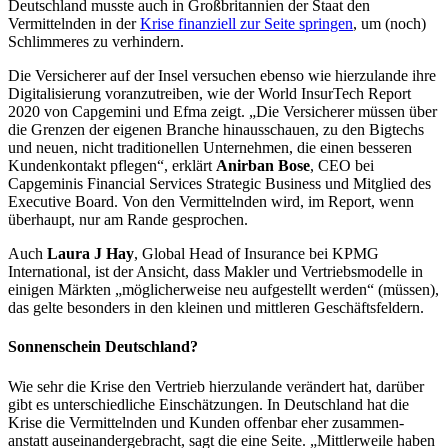
Deutschland musste auch in Großbritannien der Staat den
Vermittelnden in der
Krise finanziell zur Seite springen
, um (noch)
Schlimmeres zu verhindern.
Die Versicherer auf der Insel versuchen ebenso wie hierzulande ihre
Digitalisierung voranzutreiben, wie der World InsurTech Report
2020 von Capgemini und Efma zeigt. „Die Versicherer müssen über
die Grenzen der eigenen Branche hinausschauen, zu den Bigtechs
und neuen, nicht traditionellen Unternehmen, die einen besseren
Kundenkontakt pflegen“, erklärt
Anirban Bose
, CEO bei
Capgeminis Financial Services Strategic Business und Mitglied des
Executive Board. Von den Vermittelnden wird, im Report, wenn
überhaupt, nur am Rande gesprochen.
Auch
Laura J Hay
, Global Head of Insurance bei KPMG
International, ist der Ansicht, dass Makler und Vertriebsmodelle in
einigen Märkten „möglicherweise neu aufgestellt werden“ (müssen),
das gelte besonders in den kleinen und mittleren Geschäftsfeldern.
Sonnenschein Deutschland?
Wie sehr die Krise den Vertrieb hierzulande verändert hat, darüber
gibt es unterschiedliche Einschätzungen. In Deutschland hat die
Krise die Vermittelnden und Kunden offenbar eher zusammen-
anstatt auseinandergebracht, sagt die eine Seite. „Mittlerweile haben