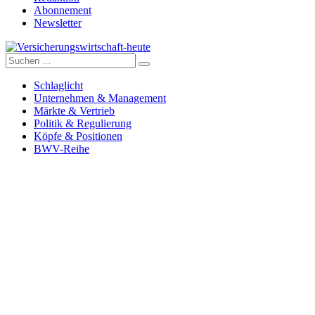
Abonnement
Newsletter
Suche
Versicherungswirtschaft-heute
nach:
Schlaglicht
Unternehmen & Management
Märkte & Vertrieb
Politik & Regulierung
Köpfe & Positionen
BWV-Reihe