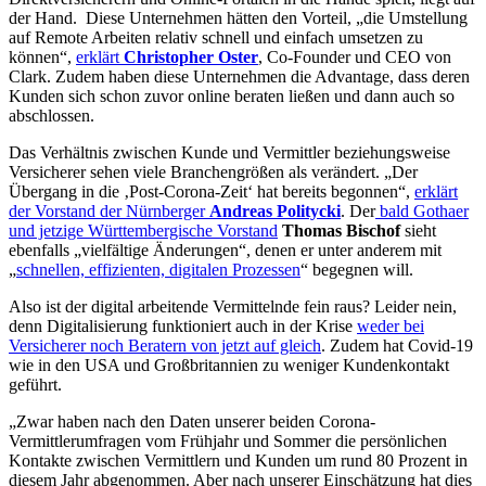
der Hand. Diese Unternehmen hätten den Vorteil, „die Umstellung
auf Remote Arbeiten relativ schnell und einfach umsetzen zu
können“,
erklärt
Christopher Oster
, Co-Founder und CEO von
Clark. Zudem haben diese Unternehmen die Advantage, dass deren
Kunden sich schon zuvor online beraten ließen und dann auch so
abschlossen.
Das Verhältnis zwischen Kunde und Vermittler beziehungsweise
Versicherer sehen viele Branchengrößen als verändert. „Der
Übergang in die ‚Post-Corona-Zeit‘ hat bereits begonnen“,
erklärt
der Vorstand der Nürnberger
Andreas Politycki
. Der
bald Gothaer
und jetzige Württembergische Vorstand
Thomas Bischof
sieht
ebenfalls „vielfältige Änderungen“, denen er unter anderem mit
„
schnellen, effizienten, digitalen Prozessen
“ begegnen will.
Also ist der digital arbeitende Vermittelnde fein raus? Leider nein,
denn Digitalisierung funktioniert auch in der Krise
weder bei
Versicherer noch Beratern von jetzt auf gleich
. Zudem hat Covid-19
wie in den USA und Großbritannien zu weniger Kundenkontakt
geführt.
„Zwar haben nach den Daten unserer beiden Corona-
Vermittlerumfragen vom Frühjahr und Sommer die persönlichen
Kontakte zwischen Vermittlern und Kunden um rund 80 Prozent in
diesem Jahr abgenommen. Aber nach unserer Einschätzung hat dies