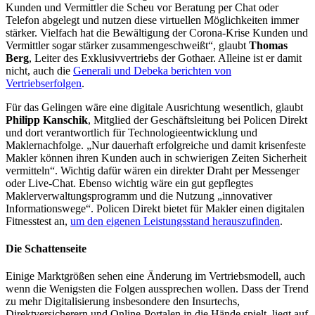
Kunden und Vermittler die Scheu vor Beratung per Chat oder
Telefon abgelegt und nutzen diese virtuellen Möglichkeiten immer
stärker. Vielfach hat die Bewältigung der Corona-Krise Kunden und
Vermittler sogar stärker zusammengeschweißt“, glaubt
Thomas
Berg
, Leiter des Exklusivvertriebs der Gothaer. Alleine ist er damit
nicht, auch die
Generali und Debeka berichten von
Vertriebserfolgen
.
Für das Gelingen wäre eine digitale Ausrichtung wesentlich, glaubt
Philipp Kanschik
, Mitglied der Geschäftsleitung bei Policen Direkt
und dort verantwortlich für Technologieentwicklung und
Maklernachfolge. „Nur dauerhaft erfolgreiche und damit krisenfeste
Makler können ihren Kunden auch in schwierigen Zeiten Sicherheit
vermitteln“. Wichtig dafür wären ein direkter Draht per Messenger
oder Live-Chat. Ebenso wichtig wäre ein gut gepflegtes
Maklerverwaltungsprogramm und die Nutzung „innovativer
Informationswege“. Policen Direkt bietet für Makler einen digitalen
Fitnesstest an,
um den eigenen Leistungsstand herauszufinden
.
Die Schattenseite
Einige Marktgrößen sehen eine Änderung im Vertriebsmodell, auch
wenn die Wenigsten die Folgen aussprechen wollen. Dass der Trend
zu mehr Digitalisierung insbesondere den Insurtechs,
Direktversicherern und Online-Portalen in die Hände spielt, liegt auf