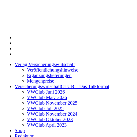
Twitter
Xing
LinkedIn
Login
Verlag Versicherungswirtschaft
Veröffentlichungshinweise
Ergänzungslieferungen
Mengenpreise
VersicherungswirtschaftCLUB – Das Talkformat
VWClub Juni 2026
VWClub März 2026
VWClub November 2025
VWClub Juli 2025
VWClub November 2024
VWClub Oktober 2023
VWClub April 2023
Shop
Redaktion