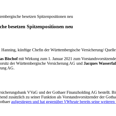
tembergische besetzen Spitzenpositionen neu
che besetzen Spitzenpositionen neu
ha Hanning, künftige Chefin der Württembergische Versicherung/ Que
s Bischof
mit Wirkung zum 1. Januar 2021 zum Vorstandsvorsitzend
orsitz der Württembergische Versicherung AG und
Jacques Wasserfal
rung AG.
rsicherungsbank VVaG und der Gothaer Finanzholding AG bestellt. Bis
end zusätzlich zu seiner Funktion als Vorstandsvorsitzender der Got
Gothaer
aufgestiegen und hat gegenüber
VWheute
bereits seine weiteren 