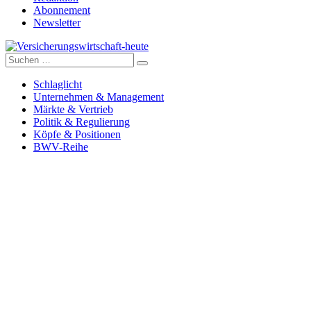
Abonnement
Newsletter
Suche
Versicherungswirtschaft-heute
nach:
Schlaglicht
Unternehmen & Management
Märkte & Vertrieb
Politik & Regulierung
Köpfe & Positionen
BWV-Reihe