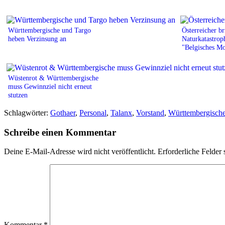
Württembergische und Targo
Österreicher br
heben Verzinsung an
Naturkatastro
"Belgisches Mo
Wüstenrot & Württembergische
muss Gewinnziel nicht erneut
stutzen
Schlagwörter:
Gothaer
,
Personal
,
Talanx
,
Vorstand
,
Württembergisch
Schreibe einen Kommentar
Deine E-Mail-Adresse wird nicht veröffentlicht.
Erforderliche Felder 
Kommentar
*