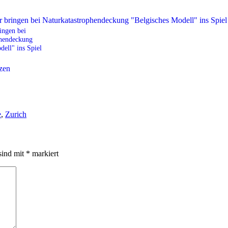
ingen bei
phendeckung
dell" ins Spiel
e
,
Zurich
sind mit
*
markiert