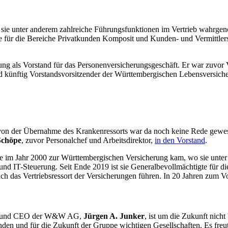
e unter anderem zahlreiche Führungsfunktionen im Vertrieb wahrgenom
 für die Bereiche Privatkunden Komposit und Kunden- und Vermittlerse
ng als Vorstand für das Personenversicherungsgeschäft. Er war zuvor 
wird künftig Vorstandsvorsitzender der Württembergischen Lebensversi
von der Übernahme des Krankenressorts war da noch keine Rede gewes
chöpe
, zuvor Personalchef und Arbeitsdirektor,
in den Vorstand
.
die im Jahr 2000 zur Württembergischen Versicherung kam, wo sie unte
 und IT-Steuerung. Seit Ende 2019 ist sie Generalbevollmächtigte für
uch das Vertriebsressort der Versicherungen führen. In 20 Jahren zum Vo
ngen und CEO der W&W AG,
Jürgen A. Junker
, ist um die Zukunft nich
den und für die Zukunft der Gruppe wichtigen Gesellschaften. Es freu