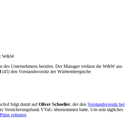
lle: W&W
en des Unternehmens berufen. Der Manager verlässt die W&W aus
l
(45) den Vorstandsvorsitz der Württembergische
chof folgt damit auf
Oliver Schoeller
, der den
Vorstandsvorsitz bei
haer Versicherungsbank VVaG übernommen hatte. Um sein tägliches
Pläne erläutert
.