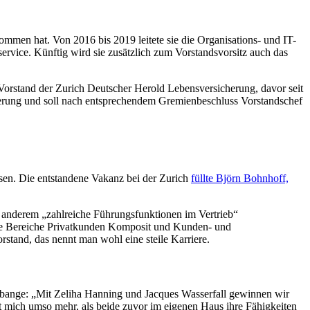
men hat. Von 2016 bis 2019 leitete sie die Organisations- und IT-
rvice. Künftig wird sie zusätzlich zum Vorstandsvorsitz auch das
Vorstand der Zurich Deutscher Herold Lebensversicherung, davor seit
cherung und soll nach entsprechendem Gremienbeschluss Vorstandschef
en. Die entstandene Vakanz bei der Zurich
füllte Björn Bohnhoff,
r anderem „zahlreiche Führungsfunktionen im Vertrieb“
 die Bereiche Privatkunden Komposit und Kunden- und
rstand, das nennt man wohl eine steile Karriere.
t bange: „Mit Zeliha Hanning und Jacques Wasserfall gewinnen wir
t mich umso mehr, als beide zuvor im eigenen Haus ihre Fähigkeiten