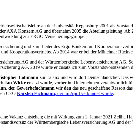
etriebswirtschaftslehre an der Universität Regensburg 2001 als Vorstan
i der AXA Konzern AG und übernahm 2005 die Abteilungsleitung. Ab 200
nentwicklung zur ERGO Versicherungsgruppe.
rsicherung und zum Leiter des Ergo Banken- und Kooperationsvertrie
nd Kooperationsvertriebs. Ab 2014 war er bei der Münchner Rückvers
Versicherung AG und der Württembergische Lebensversicherung AG. Seit 
sicherung AG. 2019 wurde er zusätzlich zum Vorstandsvorsitzenden 
istopher Lohmann
zur Talanx und wird dort Deutschlandchef. Das w
rch
Jan Wicke
ersetzt wurde, vorher im Unternehmen verantwortlich fü
ann, der Gewerbefachmann wir den
das neu geschaffene Ressort da
rigen CEO
Karsten Eichmann
, der im April verkündet wurde
.
eine Vakanz entstehen; die mit Wirkung zum 1. Januar 2021 Zeliha Han
orstandsvorsitz der Württembergische Lebensversicherung AG und de