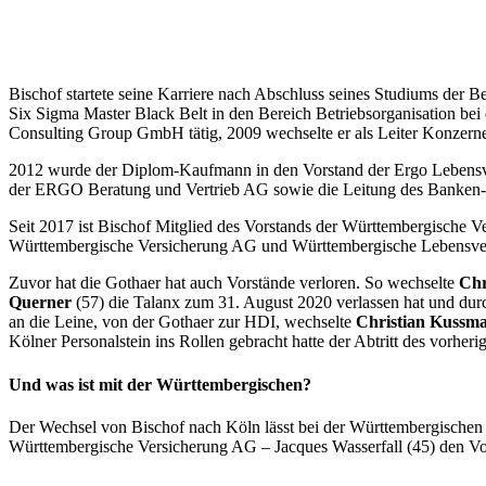
Bischof startete seine Karriere nach Abschluss seines Studiums der B
Six Sigma Master Black Belt in den Bereich Betriebsorganisation be
Consulting Group GmbH tätig, 2009 wechselte er als Leiter Konzer
2012 wurde der Diplom-Kaufmann in den Vorstand der Ergo Lebensve
der ERGO Beratung und Vertrieb AG sowie die Leitung des Banken- u
Seit 2017 ist Bischof Mitglied des Vorstands der Württembergische 
Württembergische Versicherung AG und Württembergische Lebensver
Zuvor hat die Gothaer hat auch Vorstände verloren. So wechselte
Chr
Querner
(57) die Talanx zum 31. August 2020 verlassen hat und du
an die Leine, von der Gothaer zur HDI, wechselte
Christian Kussm
Kölner Personalstein ins Rollen gebracht hatte der Abtritt des vorhe
Und was ist mit der
Württembergischen?
Der Wechsel von Bischof nach Köln lässt bei der Württembergischen 
Württembergische Versicherung AG – Jacques Wasserfall (45) den V