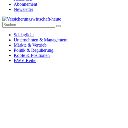
Abonnement
Newsletter
Suche
Versicherungswirtschaft-heute
nach:
Schlaglicht
Unternehmen & Management
Märkte & Vertrieb
Politik & Regulierung
Köpfe & Positionen
BWV-Reihe