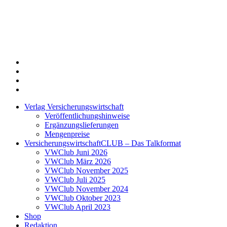
Twitter
Xing
LinkedIn
Login
Verlag Versicherungswirtschaft
Veröffentlichungshinweise
Ergänzungslieferungen
Mengenpreise
VersicherungswirtschaftCLUB – Das Talkformat
VWClub Juni 2026
VWClub März 2026
VWClub November 2025
VWClub Juli 2025
VWClub November 2024
VWClub Oktober 2023
VWClub April 2023
Shop
Redaktion