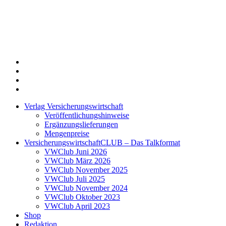
Twitter
Xing
LinkedIn
Login
Verlag Versicherungswirtschaft
Veröffentlichungshinweise
Ergänzungslieferungen
Mengenpreise
VersicherungswirtschaftCLUB – Das Talkformat
VWClub Juni 2026
VWClub März 2026
VWClub November 2025
VWClub Juli 2025
VWClub November 2024
VWClub Oktober 2023
VWClub April 2023
Shop
Redaktion