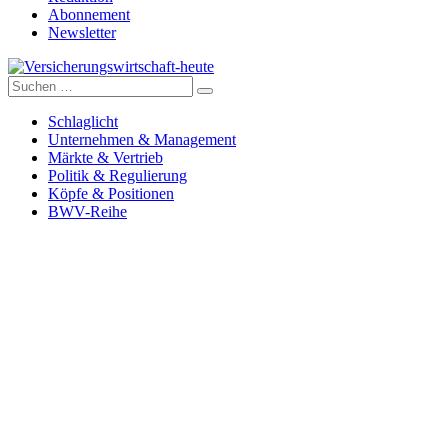
Abonnement
Newsletter
Suche
Versicherungswirtschaft-heute
nach:
Schlaglicht
Unternehmen & Management
Märkte & Vertrieb
Politik & Regulierung
Köpfe & Positionen
BWV-Reihe