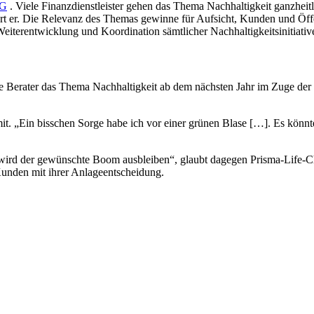
MG
. Viele Finanzdienstleister gehen das Thema Nachhaltigkeit ganzheitli
klärt er. Die Relevanz des Themas gewinne für Aufsicht, Kunden und Ö
 Weiterentwicklung und Koordination sämtlicher Nachhaltigkeitsinitiat
 Berater das Thema Nachhaltigkeit ab dem nächsten Jahr im Zuge der
it. „Ein bisschen Sorge habe ich vor einer grünen Blase […]. Es könnt
 wird der gewünschte Boom ausbleiben“, glaubt dagegen Prisma-Life-
Kunden mit ihrer Anlageentscheidung.