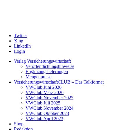
Twitter
Xing
LinkedIn
Login
Verlag Versicherungswirtschaft
Veröffentlichungshinweise
Ergänzungslieferungen
Mengenpreise
VersicherungswirtschaftCLUB – Das Talkformat
VWClub Juni 2026
VWClub März 2026
VWClub November 2025
VWClub Juli 2025
VWClub November 2024
VWClub Oktober 2023
VWClub April 2023
Shop
Redaktion