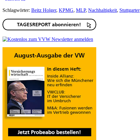
Schlagwörter:
Beitz Holger
,
KPMG
,
MLP
,
Nachhaltigkeit
,
Stuttgarter