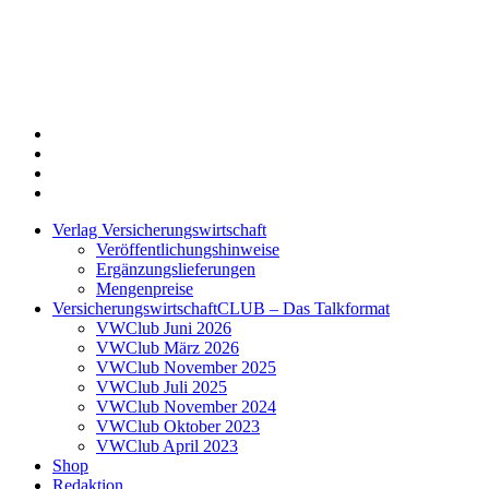
Twitter
Xing
LinkedIn
Login
Verlag Versicherungswirtschaft
Veröffentlichungshinweise
Ergänzungslieferungen
Mengenpreise
VersicherungswirtschaftCLUB – Das Talkformat
VWClub Juni 2026
VWClub März 2026
VWClub November 2025
VWClub Juli 2025
VWClub November 2024
VWClub Oktober 2023
VWClub April 2023
Shop
Redaktion