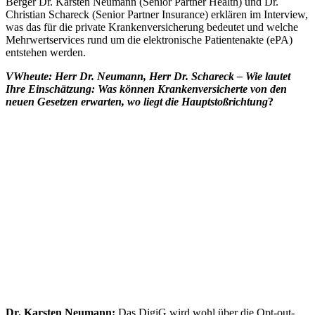
Berger Dr. Karsten Neumann (Senior Partner Health) und Dr.
Christian Schareck (Senior Partner Insurance) erklären im Interview,
was das für die private Krankenversicherung bedeutet und welche
Mehrwertservices rund um die elektronische Patientenakte (ePA)
entstehen werden.
VWheute: Herr Dr. Neumann, Herr Dr. Schareck – Wie lautet
Ihre Einschätzung: Was können Krankenversicherte von den
neuen Gesetzen erwarten, wo liegt die Hauptstoßrichtung
?
Dr. Karsten Neumann:
Das DigiG wird wohl über die Opt-out-