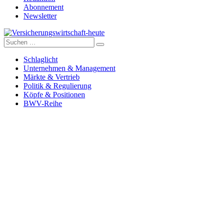
Abonnement
Newsletter
Suche
Versicherungswirtschaft-heute
nach:
Schlaglicht
Unternehmen & Management
Märkte & Vertrieb
Politik & Regulierung
Köpfe & Positionen
BWV-Reihe