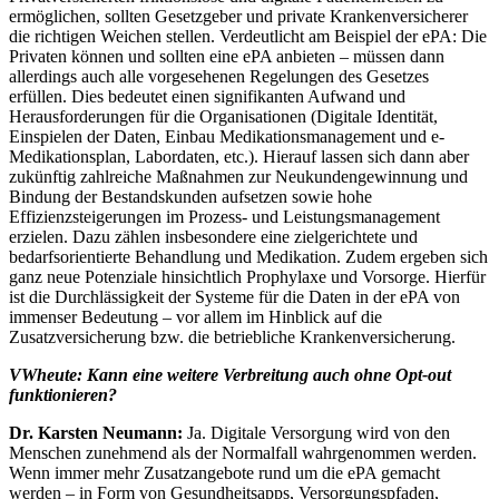
ermöglichen, sollten Gesetzgeber und private Krankenversicherer
die richtigen Weichen stellen. Verdeutlicht am Beispiel der ePA: Die
Privaten können und sollten eine ePA anbieten – müssen dann
allerdings auch alle vorgesehenen Regelungen des Gesetzes
erfüllen. Dies bedeutet einen signifikanten Aufwand und
Herausforderungen für die Organisationen (Digitale Identität,
Einspielen der Daten, Einbau Medikationsmanagement und e-
Medikationsplan, Labordaten, etc.). Hierauf lassen sich dann aber
zukünftig zahlreiche Maßnahmen zur Neukundengewinnung und
Bindung der Bestandskunden aufsetzen sowie hohe
Effizienzsteigerungen im Prozess- und Leistungsmanagement
erzielen. Dazu zählen insbesondere eine zielgerichtete und
bedarfsorientierte Behandlung und Medikation. Zudem ergeben sich
ganz neue Potenziale hinsichtlich Prophylaxe und Vorsorge. Hierfür
ist die Durchlässigkeit der Systeme für die Daten in der ePA von
immenser Bedeutung – vor allem im Hinblick auf die
Zusatzversicherung bzw. die betriebliche Krankenversicherung.
VWheute: Kann eine weitere Verbreitung auch ohne Opt-out
funktionieren?
Dr. Karsten Neumann:
Ja. Digitale Versorgung wird von den
Menschen zunehmend als der Normalfall wahrgenommen werden.
Wenn immer mehr Zusatzangebote rund um die ePA gemacht
werden – in Form von Gesundheitsapps, Versorgungspfaden,