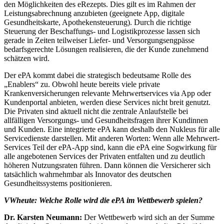
den Möglichkeiten des eRezepts. Dies gilt es im Rahmen der
Leistungsabrechnung anzubieten (geeignete App, digitale
Gesundheitskarte, Apothekensteuerung). Durch die richtige
Steuerung der Beschaffungs- und Logistikprozesse lassen sich
gerade in Zeiten teilweiser Liefer- und Versorgungsengpässe
bedarfsgerechte Lösungen realisieren, die der Kunde zunehmend
schätzen wird.
Der ePA kommt dabei die strategisch bedeutsame Rolle des
„Enablers“ zu. Obwohl heute bereits viele private
Krankenversicherungen relevante Mehrwertservices via App oder
Kundenportal anbieten, werden diese Services nicht breit genutzt.
Die Privaten sind aktuell nicht die zentrale Anlaufstelle bei
allfälligen Versorgungs- und Gesundheitsfragen ihrer Kundinnen
und Kunden. Eine integrierte ePA kann deshalb den Nukleus für alle
Servicedienste darstellen. Mit anderen Worten: Wenn alle Mehrwert-
Services Teil der ePA-App sind, kann die ePA eine Sogwirkung für
alle angebotenen Services der Privaten entfalten und zu deutlich
höheren Nutzungsraten führen. Dann können die Versicherer sich
tatsächlich wahrnehmbar als Innovator des deutschen
Gesundheitssystems positionieren.
VWheute: Welche Rolle wird die ePA im Wettbewerb spielen?
Dr. Karsten Neumann:
Der Wettbewerb wird sich an der Summe