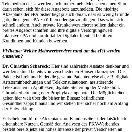
Telemedizin etc. – werden auch immer mehr Menschen einen Sinn
darin sehen, sich für diese Angebote anzumelden. Die niedrige
Akzeptanz der ePA bisher liegt ja auch daran, dass es wenig Gründe
gab, die eigene ePA zu öffnen oder gar zu pflegen. Das wird sich
schnell ändern. Auch private Krankenversicherer sollten daher ein
breites Angebot schaffen und ihre digitale Versorgungswelt
inklusive ePA und komfortabler Digitaler Identität bei ihren
Kundinnen und Kunden bewerben.
VWheute: Welche Mehrwertservices rund um die ePA werden
entstehen?
Dr. Christian Schareck:
Hier sind zahlreiche Ansätze denkbar und
werden aktuell bereits von verschiedenen Häusern konzipiert. Die
Palette ist breit und bildet die gesamte Patientenreise ab, z.B. digitale
Artzterminbuchungen und Telekonsultationen, assistierende
Telekonsilien in Apotheken, digitale Steuerung der Medikation,
Chronikerbetreuung oder Prophylaxeangebote. Die Möglichkeiten
gehen hier weit über die bisher im Einsatz befindlichen
Gesundheitsapps hinaus und wir stehen hier sicher noch am Anfang
der Entwicklung.
Entscheidend für die Akzeptanz auf Kundenseite ist der tatsächlich
erkennbare Nutzen. Gemäß den Analysen des PKV-Verbandes
besteht bereits jetzt ein hohes Interesse der privat Versicherten an